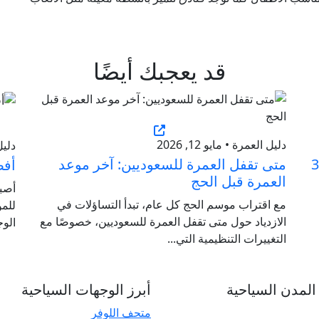
قد يعجبك أيضًا
دليل العمرة • مايو 12, 2026
دليل 
ديين 2026: أفضل 30
متى تقفل العمرة للسعوديين: آخر موعد
أفضل 10 دول أوروب
العمرة قبل الحج
أصبح
مع اقتراب موسم الحج كل عام، تبدأ التساؤلات في
للمو
الازدياد حول متى تقفل العمرة للسعوديين، خصوصًا مع
الوج
التغييرات التنظيمية التي...
لمدن السياحية
أبرز الوجهات السياحية
متحف اللوفر