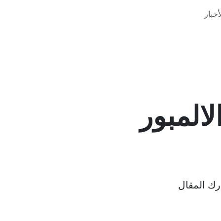
خبار
المبور
ك المقال