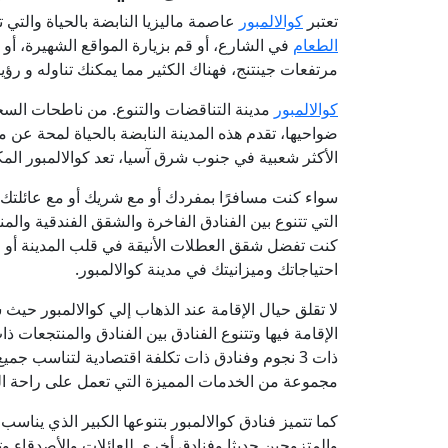
تعتبر
كوالالمبور
عاصمة ماليزيا النابضة بالحياة والتي ت
الطعام
في الشارع، أو قم بزيارة المواقع الشهيرة، أو 
مرتفعات جينتنج، فهناك الكثير مما يمكنك تناوله و رؤيت
كوالالمبور
مدينة التناقضات والتنوع. من ناطحات السح
ضواحيها، تقدم هذه المدينة النابضة بالحياة لمحة عن ما
الأكثر شعبية في جنوب شرق آسيا، تعد كوالالمبور المكان
سواء كنت مسافرًا بمفردك أو مع شريك أو مع عائلتك، فه
التي تتنوع بين الفنادق الفاخرة والشقق الفندقية والم
كنت تفضل شقق العطلات الأنيقة في قلب المدينة أو 
احتياجاتك وميزانيتك في مدينة كوالالمبور.
لا تقلق حيال الإقامة عند الذهاب إلي كوالالمبور حيث
ذات 3 نجوم وفنادق ذات تكلفة اقتصادية لتناسب جم
مجموعة من الخدمات المميزة التي تعمل على راحة ال
كما تتميز فنادق كوالالمبور بتنوعها الكبير الذي يناس
والمتزوجين حديثا وفنادق أخرى للعائلات والأصدقاء وت