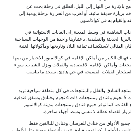
عج بالإثارة من النهار إلى الليل. انطلق في رحلة بحث عن
قم بزيارة حديقة مائية، أو اهرب من الحرارة برحلة يومية إلى
ه والقيام به في كوالالمبور.
اب الشاهقة في وسط المدينة إلى الغابات الاستوائية في
ليزيا الحديثة والتقليدية. باعتبارها واحدة من الوجهات السياحية
 المثالي لاستكشاف ثقافة البلاد وتاريخها ومأكولاتها الغنية
ناك الكثير من أماكن الإقامة في كوالالمبور للاختيار من بينها
نتجعات وأماكن الإقامة الاقتصادية والفيلات ونزل للشباب. سواء
استئجار الفيلات الفسيحة في حي هادئ، ستجد ما يناسب
 ستجد الفنادق والفلل والمنتجعات في كل منطقة سياحية تريد
الإقامة فيها وتتنوع الفنادق بين الفنادق والمنتجعات ذات 5 نجوم وفنادق ومنتجعات ذات 4 نجوم وفنادق وشقق فندقية
يع الفئات. كما توفر جميع فنادق ومنتجعات مدينة كوالالمبور
زوار لقضاء عطلة لا تنسى وسط أجواء ساحرة.
ب جميع الأذواق من فنادق للعرسان وفنادق للبالغين فقط
ناسب الأطفال كما توجد فنادق تتميز بأنشطة معينة مثل الألعاب