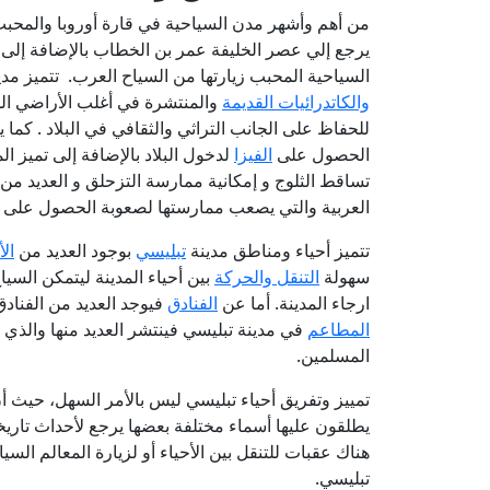
من أهم وأشهر مدن السياحية في قارة أوروبا والمحبب 
يرجع إلي عصر الخليفة عمر بن الخطاب بالإضافة إلى أ
السياحية المحبب زيارتها من السياح العرب. تتميز مدي
والكاتدرائيات القديمة
والمنتشرة في أغلب الأراضي الج
للحفاظ على الجانب التراثي والثقافي في البلاد . كما
الحصول على
الفيزا
لدخول البلاد بالإضافة إلى تميز 
تساقط الثلوج و إمكانية ممارسة التزحلق و العديد من ا
العربية والتي يصعب ممارستها لصعوبة الحصول على في
تتميز أحياء ومناطق مدينة
تبليسي
بوجود العديد من
ال
سهولة
التنقل والحركة
بين أحياء المدينة ليتمكن السي
ارجاء المدينة. أما عن
الفنادق
فيوجد العديد من الفنادق
المطاعم
في مدينة تبليسي فينتشر العديد منها والذي 
المسلمين.
تمييز وتفريق أحياء تبليسي ليس بالأمر السهل، حيث أن
يطلقون عليها أسماء مختلفة بعضها يرجع لأحداث تاريخ
هناك عقبات للتنقل بين الأحياء أو لزيارة المعالم الس
تبليسي.