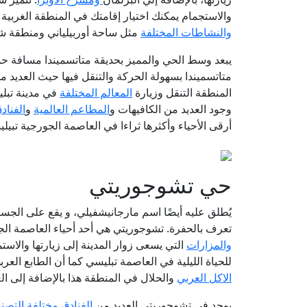
والاستجمام يمكنك اختيار إقامتك في المنطقة الغربية
والنشاطات المختلفة
مثل ساحة أوربيلياني ومنطقة شا
يبعد وسط الحي والمميز بحديقة متاتسميندا مسافة حوالي ٢٨ كيلوم
متاتسميندا بسهولة الحركة والتنقل فيها حيث العديد 
المنطقة التنقل وزيارة
المعالم المختلفة
في مدينة تبلي
وجود العديد من الكافيهات و
المطاعم العالمية
و
الفناد
أرقى الأحياء وأكثرها ثراءا في العاصمة الجورجية تبيل
حي تشوجوريتي
يُطلق عليه أيضًا اسم مارجانيشفيلي، و يقع على الجسر
تعرف بالحفرة. تشوجوريتي هي أحد أحياء العاصمة ال
والمزارات
التي يسعى زوار المدينة إلى زيارتها والاستم
للحياة الليلية في العاصمة تبليسي كما أن الطابع الع
الاكل العربي
والحلال في المنطقة هذا بالإضافة إلى ال
يوجد في تشوجوريتي العديد من
الفنادق مختلفة التصن