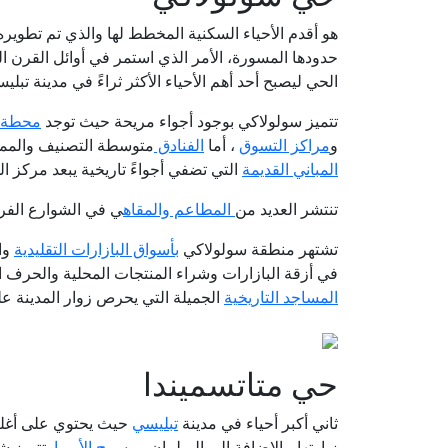
هو أقدم الأحياء السكنية المخطط لها والذي تم تطوي
حدودها المسورة، الأمر الذي استمر في أوائل القرن 
الحي ليصبح أحد أهم الأحياء الأكثر ثراءً في مدينة تبلي
تتميز سولولاكي بوجود أجواء مريحة حيث توجد
محطة ا
و
مراكز التسوق
، أما
الفنادق
متوسطة التصنيف والمميز
المباني القديمة
التي تضفي أجواءً تاريخية يبعد مركز الحي مساف
تنتشر العديد من
المطاعم والمقاه
ي في الشوارع الفر
تشتهر منطقة سولولاكي
بأسواق البازارات التقليدية
وال
في أزقة البازارات وشراء المنتجات المحلية والحرف ا
المساجد التاريخية
الجميلة التي يحرص زوار المدينة على
حي متاتسميندا
ثاني أكبر أحياء في مدينة
تبليسي
حيث يحتوي على أغ
زيارتها، بالإضافة إلي البرلمان
ومسرح الأوبرا
. تتميز ش