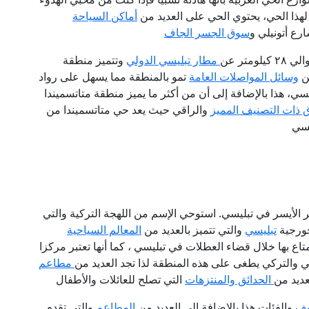
 لهذا الحي، يحتوي الحي على العديد من
أماكن السياحة
رع أتونيلي و
سوق الجسر الجاف
تر عن
مطار تبليسي الدولي
وتتميز منطقة
من
وسائل المواصلات العامة
تمو بالمنطقة مما يسهل على رواد
سي، هذا بالإضافة إلى أن من أكثر ما يميز منطقة متاتسميندا
ق ذات التصنيف المميز
والراقي حيث يعد حي متاتسميندا من
يسي
 الأيسر في تبليسي. استوحي الإسم من اللهجة التركية والتي
جورجية
تبليسي
والتي تتميز بالعديد من
المعالم السياحية
تاع بها خلال قضاء العطلات في تبليسي ، كما أنها تعتبر مركزا
ربي والتركي يطغى على هذه المنطقة لذا تجد العديد من
مطاعم
عديد من
الحدائق والمنتزهات
التي تصلح للعائلات والأطفال
يف
والفئات هذا بالإضافة إلى العديد من
المطاعم
والتي تقدم