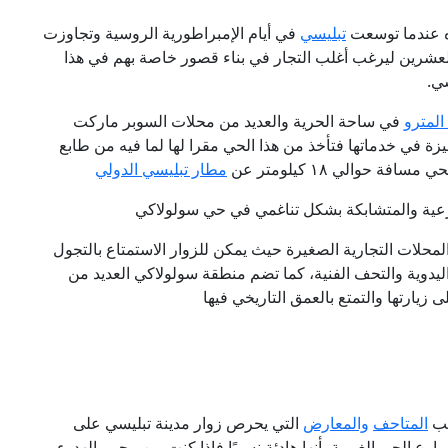
ره عندما توسعت
تبليسي
في أيام الإمبراطورية الروسية وتجاوزت
العشرين ليرغب أغلب التجار في بناء قصور خاصة بهم في هذا
سي.
لمترو
في ساحة الحرية والعديد من محلات السوبر ماركت
ة في خدماتها فتأخذ من هذا الحي مقرا لها لما فيه من طابع
ة حوالي ١٨ كيلومتر عن
مطار تبليسي الدولي
عية والمتشابكة بشكل تناغمي في حي سولولاكي
محلات التجارية الصغيرة حيث يمكن للزوار الاستمتاع بالتجول
ليدوية والتحف الفنية، كما تضم منطقة سولولاكي العديد من
 زيارتها والتمتع بالعمق التاريخي فيها
لب
المتاحف
والمعارض
التي يحرص زوار مدينة تبليسي على
وارع الحي الغربية بأنها هادئة نسبيًا فإذا كنت من محبي الهدوء