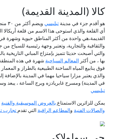
كالا (المدينة القديمة)
هو أقدم جزء في مدينة
تبليسي
ويضم 
أي القلعة والذي استوحى هذا الاسم من قلعة أريكالا ا
القديمة،هي واحدة من أكثر المناطق حيوية وشهرة في 
والثقافية والتجارية، وتعتبر وجهة رئيسية للسياح من 
والتي أصبحت حديثا تتميز بإمتزاج المباني التاريخية با
بها ، من أكثر
المعالم السياحية
فوق ينابيع المياه الساخنة الطبيعية بالطراز و المعمار
والذي يعتبر مزارا سياحيا مهما في المدينة بالإضافة إ
في المدينة) ومسرح غابريادزه وبرج الساعة ، يبعد وسط حي كال
تبليسي
يمكن للزائرين الاستمتاع
بالعروض الموسيقية والفنية
ا
والصالات الفنية
و
المطاعم الراقية
التي تقدم
تجارب تر
حي سولولاكي