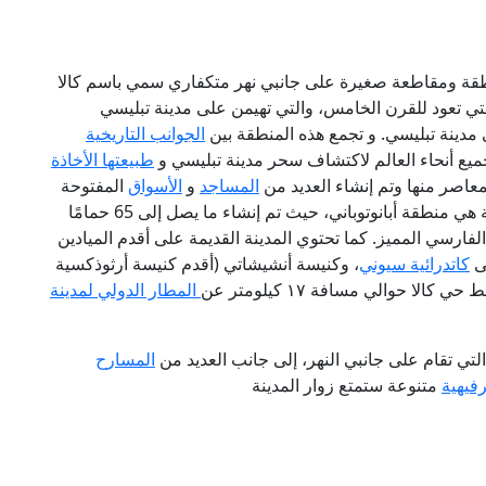
أكثر من ٣٠ منطقة ومقاطعة صغيرة على جانبي نهر متكفاري سمي باسم كالا
لتي تعود للقرن الخامس، والتي تهيمن على مدينة تبليسي
مدينة تبليسي. و تجمع هذه المنطقة بين
الجوانب التاريخية
جميع أنحاء العالم لاكتشاف سحر مدينة تبليسي و
طبيعتها الأخاذة
لمعاصر منها وتم إنشاء العديد من
المساجد
و
الأسواق
المفتوحة
شهرة في هذه المنطقة هي منطقة أبانوتوباني، حيث تم إنشاء ما يصل إلى 65 حمامًا
 الفارسي المميز. كما تحتوي المدينة القديمة على أقدم الميادين
لى
كاتدرائية سيوني
، وكنيسة أنشيشاتي (أقدم كنيسة أرثوذكسية
ا حوالي مسافة ١٧ كيلومتر عن
المطار الدولي لمدينة
لتي تقام على جانبي النهر، إلى جانب العديد من
المسارح
فيهية
متنوعة ستمتع زوار المدينة