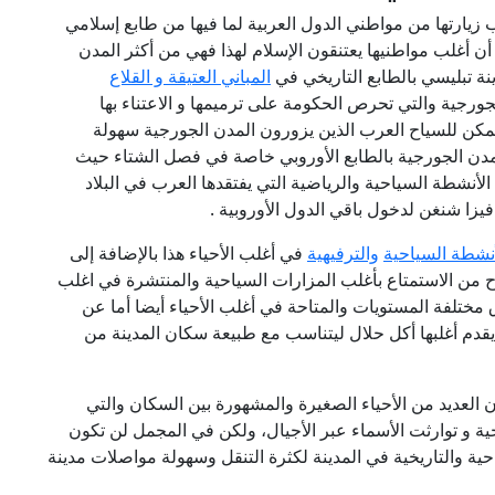
زيارتها من مواطني الدول العربية لما فيها من طابع إسلامي
ن أغلب مواطنيها يعتنقون الإسلام لهذا فهي من أكثر المدن
نة تبليسي بالطابع التاريخي في
المباني العتيقة و القلاع
ورجية والتي تحرص الحكومة على ترميمها و الاعتناء بها
 يمكن للسياح العرب الذين يزورون المدن الجورجية سهولة
المدن الجورجية بالطابع الأوروبي خاصة في فصل الشتاء حيث
لأنشطة السياحية والرياضية التي يفتقدها العرب في البلاد
زا شنغن لدخول باقي الدول الأوروبية .
أنشطة السياحية
والترفيهية
في أغلب الأحياء هذا بالإضافة إلى
اح من الاستمتاع بأغلب المزارات السياحية والمنتشرة في اغلب
 مختلفة المستويات والمتاحة في أغلب الأحياء أيضا أما عن
يقدم أغلبها أكل حلال ليتناسب مع طبيعة سكان المدينة من
 العديد من الأحياء الصغيرة والمشهورة بين السكان والتي
ية و توارثت الأسماء عبر الأجيال، ولكن في المجمل لن تكون
ياحية والتاريخية في المدينة لكثرة التنقل وسهولة مواصلات مدينة