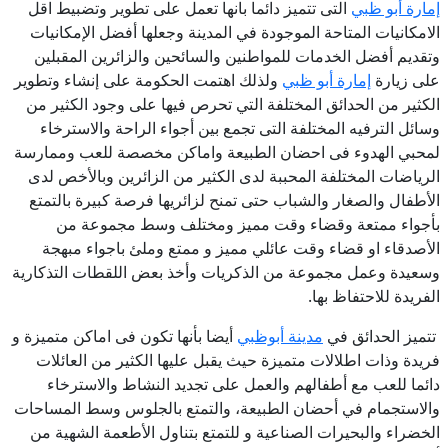
إمارة أبو ظبي
التى تتميز دائما بانها تعمل على تطوير وتضبيط اقل
الامكانيات المتاحة الموجودة في المدينة وجعلها أفضل الإمكانيات
وتقديم أفضل الخدمات للمواطنين والسائحين والزائرين المقبلين
على زيارة
إمارة أبو ظبي
ولذلك اهتمت الحكومة على إنشاء وتطوير
الكثير من الحدائق المختلفة التي تحرص فيها على وجود الكثير من
وسائل الترفيه المختلفة التى تجمع بين أجواء الراحة والاسترخاء
لمحبي الهدوء فى احضان الطبيعة واماكن مخصصة للعب وممارسة
الرياضات المختلفة المحببة لدى الكثير من الزائرين وبالأخص لدى
الأطفال والصغار والشباب حتى تمنح لزائريها فرصة كبيرة بالتمتع
بأجواء ممتعة وقضاء وقت مميز ومختلف وسط مجموعة من
الأصدقاء او قضاء وقت عائلي مميز و ممتع وملئ باجواء مبهجة
وسعيدة وعمل مجموعة من الذكريات وأخذ بعض اللقطات التذكارية
الفريدة للاحتفاظ بها.
تتميز الحدائق في
مدينة أبوظبي
أيضا بأنها تكون فى اماكن متميزة و
فريدة وذات اطلالات متميزة حيث يقبل عليها الكثير من العائلات
دائما للعب مع أطفالهم والعمل على تجديد النشاط والاسترخاء
والاستجمام في أحضان الطبيعة، والتمتع بالجلوس وسط المساحات
الخضراء والبحيرات الصناعية و للتمتع بتناول الأطعمة الشهية من