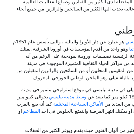
لمفضلة لدى الكثير من الفنانين وصناع الفعاليات العالمية
عالية تجذب اليها الكثير من السائحين والزائرين من جميع أنحاء
وطني
يسي
هو عبارة عن دار للأوبرا والباليه ، والتى تأسس عام 1851م
يا
وهو واحد من أقدم المؤسسات في أوروبا الشرقية .يمتلك
ة الرئيسية تصميمات اوروبية نموذجية على الرغم من أنه
د من مراكز الحياة الثقافية المتميزة الموجودة في مدينة
من المقيمين المحليين أو من السائحين والزائرين المقبلين من
ريا بالياشفيلي وهو الملحن الوطني الجورجي المعروف .
لي في مدينة تبليسي في موقع استراتيجي متميز في مدينة
وسط مدينة تبليسي
بحوالى كيلو متر
ب من العديد من
الأماكن السياحية المختلفة
كما أنه يقع بالقرب
أو يمكنك انتهز الفرصة والتمتع بالجلوس في أحد
المطاعم
او
كثير من ألوان الفنون حيث يقدم ويوفر الكثير من الحفلات