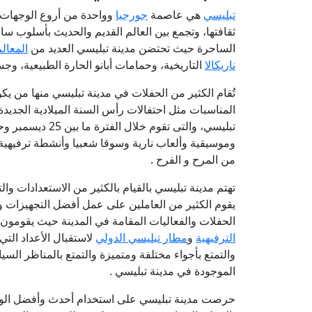
تبليسي
هي عاصمة
جورجيا
وواحدة من أروع الوجهات ا
ثقافتها، وتجمع بين العالم القديم والحديث بأسلوب ساحر
الساحرة حيث تحتضن مدينة تبليسي العديد من
المعال
ناريكالا
التاريخية، وحمامات أبانو الحارة الطبيعية، وج
تُقام الكثير من الحفلات في مدينة تبليسي منها من
المناسبات مثل احتفالات رأس السنة الميلادية الجديدة،
وموسيقية وألعاب نارية وسوقا شعبيا وأنشطة ترفيهية 
من المرح و الفرح .
تهتم مدينة تبليسي بالقيام بالكثير من الاستعدادات وا
يقوم الكثير من العاملين على عمل أفضل التجهيزات وا
الحفلات والفعاليات المقامة في المدينة حيث يقومو
الترفيهية
و
مطار تبليسي الدولي
لاستقبال الأعداد التي
والتمتع بأجواء مختلفة ومتميزة والتمتع بالمناظر السيا
الموجودة في مدينة تبليسي .
حرصت مدينة تبليسي على استخدام أحدث وأفضل الوسائ