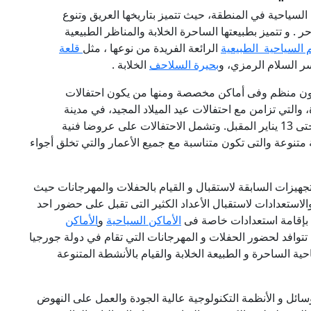
لسياحية في المنطقة، حيث تتميز بتاريخها العريق وتنوع
 . و تتميز بطبيعتها الساحرة الخلابة والمناظر الطبيعية
م السياحية الطبيعية
الرائعة الفريدة من نوعها ، مثل
قلعة
سر السلام الرمزي، و
بحيرة السلاحف
الخلابة .
 يكون منظم وفى أماكن مخصصة ومنها من يكون احتفالات
 والتي تزامن مع احتفالات عيد الميلاد المجيد، في مدينة
تبليسي، والتى تقوم خلال الفترة ما بين 25 ديسمبر وحتى 13 يناير المقبل. وتشمل الاحتفالات على عروضا فنية
متنوعة والتى تكون متناسبة مع جميع الأعمار والتي تخلق أجواء
لتجهيزات السابقة لاستقبال و القيام بالحفلات والمهرجانات حيث
لاستعدادات لاستقبال الأعداد الكثير التى تقبل على حضور احد
ن بإقامة استعدادات خاصة فى
الأماكن السياحية
و
الأماكن
 تتوافد لحضور الحفلات و المهرجانات التي تقام في دولة جورجيا
حية الساحرة و الطبيعة الخلابة والقيام بالأنشطة المتنوعة
ل و الأنظمة التكنولوجية عالية الجودة والعمل على النهوض