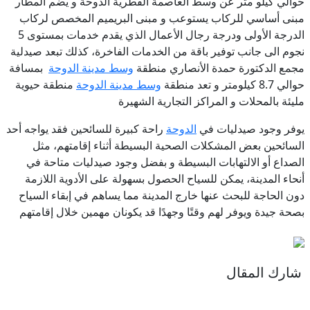
حوالي كيلو متر عن وسط العاصمة القطرية الدوحة
و يضم المطار
مبنى أساسي للركاب يستوعب و مبنى البريميم المخصص لركاب
الدرجة الأولى ودرجة رجال الأعمال الذي يقدم خدمات بمستوى 5
نجوم الى جانب توفير باقة من الخدمات الفاخرة، كذلك تبعد صيدلية
مجمع الدكتورة حمدة الأنصاري منطقة
وسط مدينة الدوحة
بمسافة
حوالي 8.7 كيلومتر و تعد منطقة
وسط مدينة الدوحة
منطقة حيوية
مليئة بالمحلات و المراكز التجارية الشهيرة
يوفر وجود صيدليات في
الدوحة
راحة كبيرة للسائحين فقد يواجه أحد
السائحين بعض المشكلات الصحية البسيطة أثناء إقامتهم، مثل
الصداع أو الالتهابات البسيطة و بفضل وجود صيدليات متاحة في
أنحاء المدينة، يمكن للسياح الحصول بسهولة على الأدوية اللازمة
دون الحاجة للبحث عنها خارج المدينة مما يساهم في إبقاء السياح
بصحة جيدة ويوفر لهم وقتًا وجهدًا قد يكونان مهمين خلال إقامتهم
شارك المقال