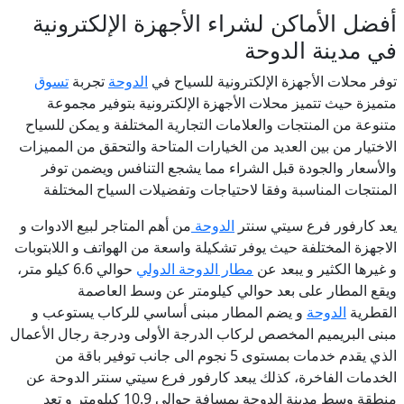
أفضل الأماكن لشراء الأجهزة الإلكترونية
في مدينة الدوحة
توفر محلات الأجهزة الإلكترونية للسياح في
الدوحة
تجربة
تسوق
متميزة حيث تتميز محلات الأجهزة الإلكترونية بتوفير مجموعة
متنوعة من المنتجات والعلامات التجارية المختلفة و يمكن للسياح
الاختيار من بين العديد من الخيارات المتاحة والتحقق من المميزات
والأسعار والجودة قبل الشراء مما يشجع التنافس ويضمن توفر
المنتجات المناسبة وفقا لاحتياجات وتفضيلات السياح المختلفة
يعد كارفور فرع سيتي سنتر
الدوحة
من أهم المتاجر لبيع الادوات و
الاجهزة المختلفة حيث يوفر تشكيلة واسعة من الهواتف و اللابتوبات
و غيرها الكثير و يبعد عن
مطار الدوحة الدولي
حوالي 6.6 كيلو متر،
ويقع المطار على بعد حوالي كيلومتر عن وسط العاصمة
القطرية
الدوحة
و يضم المطار مبنى أساسي للركاب يستوعب و
مبنى البريميم المخصص لركاب الدرجة الأولى ودرجة رجال الأعمال
الذي يقدم خدمات بمستوى 5 نجوم الى جانب توفير باقة من
الخدمات الفاخرة، كذلك يبعد كارفور فرع سيتي سنتر الدوحة عن
منطقة وسط مدينة الدوحة بمسافة حوالي 10.9 كيلومتر و تعد