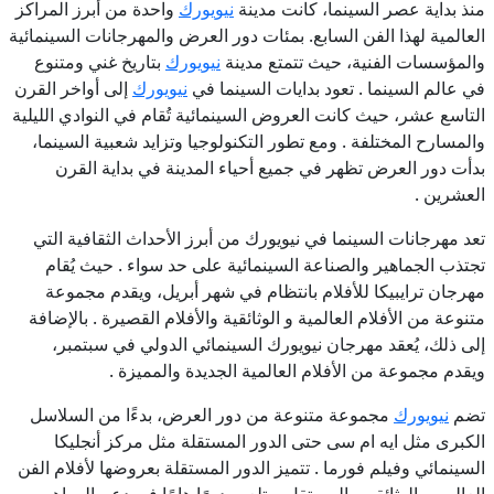
منذ بداية عصر السينما، كانت مدينة
نيويورك
واحدة من أبرز المراكز
العالمية لهذا الفن السابع. بمئات دور العرض والمهرجانات السينمائية
والمؤسسات الفنية، حيث تتمتع مدينة
نيويورك
بتاريخ غني ومتنوع
في عالم السينما . تعود بدايات السينما في
نيويورك
إلى أواخر القرن
التاسع عشر، حيث كانت العروض السينمائية تُقام في النوادي الليلية
والمسارح المختلفة . ومع تطور التكنولوجيا وتزايد شعبية السينما،
بدأت دور العرض تظهر في جميع أحياء المدينة في بداية القرن
العشرين .
تعد مهرجانات السينما في نيويورك من أبرز الأحداث الثقافية التي
تجتذب الجماهير والصناعة السينمائية على حد سواء . حيث يُقام
مهرجان ترايبيكا للأفلام بانتظام في شهر أبريل، ويقدم مجموعة
متنوعة من الأفلام العالمية و الوثائقية والأفلام القصيرة . بالإضافة
إلى ذلك، يُعقد مهرجان نيويورك السينمائي الدولي في سبتمبر،
ويقدم مجموعة من الأفلام العالمية الجديدة والمميزة .
تضم
نيويورك
مجموعة متنوعة من دور العرض، بدءًا من السلاسل
الكبرى مثل ايه ام سى حتى الدور المستقلة مثل مركز أنجليكا
السينمائي وفيلم فورما . تتميز الدور المستقلة بعروضها لأفلام الفن
العالمي والوثائقي والمستقل، وتلعب دورًا هامًا في دعم المواهب