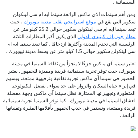
السينمائية .
ومن أهم سينمات الاي ماكس الرائعة سينما ايه ام سي لينكولن
سكوير التي تقع في
موقع استراتيجي بقلب مدينة نيويورك
، حيث
تبعد سينما ايه ام سي لينكولن سكوير حوالي 25.2 كيلو متر عن
مطار جون إف كينيدي الدولي
الذي يكون أكبر المطارات الثلاثة
الرئيسية التي تخدم المدينة وأكثرها ازدحامًا . كما تبعد سينما ايه ام
سي لينكولن سكوير حوالي 1.5 كيلو متر عن وسط مدينة نيويورك .
تعتبر سينما آي ماكس جزءًا لا يتجزأ من ثقافة السينما في مدينة
نيويورك، حيث توفر تجربة سينمائية فريدة ومميزة للجمهور . يعتبر
الحضور في سينما آي ماكس تجربة ثقافية وترفيهية ممتعة، ويسهم
في إثراء حياة السكان والزوار على حد سواء . بفضل التكنولوجيا
المتطورة وتجهيزاتها الممتازة، تظل سينما آي ماكس وجهة مفضلة
لعشاق السينما في مدينة نيويورك . كما توفر السينما تجربة سينمائية
فريدة وممتعة، وتستمر في جذب الجمهور بأفلامها المثيرة وتقنياتها
الرائعة .