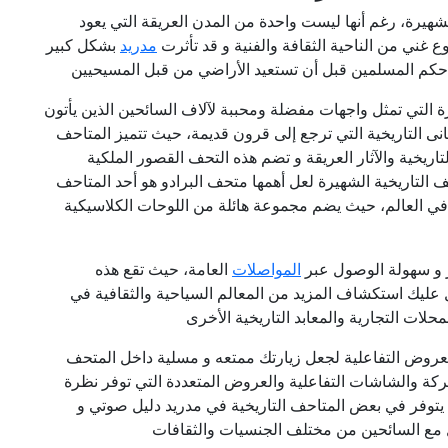
الشهيرة، رغم أنها ليست واحدة من المدن العريقة التي يعود
تنوع غني من الناحية الثقافة والفنية و قد تأثرت
مدريد
بشكل كبير
 حكم المسلمين قبل أن تستعيد الأراضي من قبل المسيحيين
ة التي تمثل واجهات مفضلة ومحببة لآلاف السائحين الذين يأتون
نى التاريخية التي ترجع إلى قرون قديمة، حيث تتميز المتاحف
اريخية والآثار العريقة و تضم هذه التحف القصور الملكية
ف التاريخية الشهيرة لعل أهمها متحف البرادو هو أحد المتاحف
 في العالم، حيث يضم مجموعة هائلة من اللوحات الكلاسيكية
يز و سهولة الوصول عبر
المواصلات
العامة، حيث تقع هذه
 عليك استكشاف المزيد من المعالم السياحية والثقافية في
حلات التجارية والمعابد التاريخية الأخرى
لعروض التفاعلية لجعل زيارتك ممتعه و مسلية داخل المتحف
كة والشاشات التفاعلية والعروض المتعددة التي توفر نظرة
 يتوفر في بعض المتاحف التاريخية في مدريد دليل صوتي و
 مع السائحين من مختلف الجنسيات والثقافات