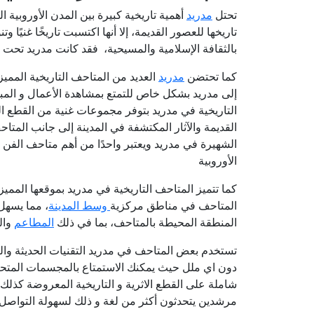
تحتل
مدريد
أهمية تاريخية كبيرة بين المدن الأوروبية 
تاريخها للعصور القديمة، إلا أنها اكتسبت تاريخًا غنيًا و
بالثقافة الإسلامية والمسيحية، فقد كانت مدريد تحت
كما تحتضن
مدريد
العديد من المتاحف التاريخية المميز
إلى مدريد بشكل خاص للتمتع بمشاهدة الأعمال و المبا
التاريخية في مدريد بتوفر مجموعات غنية من القطع الت
القديمة والآثار المكتشفة في المدينة إلى جانب المتاح
الشهيرة في مدريد ويعتبر واحدًا من أهم متاحف الفن
الأوروبية
كما تتميز المتاحف التاريخية في مدريد بموقعها المم
المتاحف في مناطق مركزية
وسط المدينة
، مما يسهل
المنطقة المحيطة بالمتاحف، بما في ذلك
المطاعم
والم
تستخدم بعض المتاحف في مدريد التقنيات الحديثة وا
دون اي ملل حيث يمكنك الاستمتاع بالمجسمات المتحر
شاملة على القطع الاثرية و التاريخية المعروضة كذلك
مرشدين يتحدثون أكثر من لغة و ذلك لسهولة التواصل