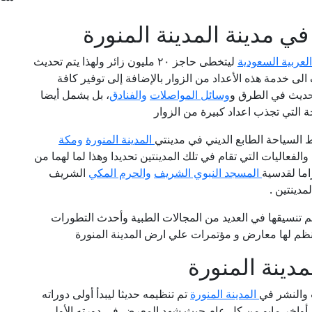
ي مدينة المدينة المنورة
لعربية السعودية
ليتخطى حاجز ٢٠ مليون زائر ولهذا يتم تحديث
 الى خدمة هذه الأعداد من الزوار بالإضافة إلى توفير كافة
تحديث في الطرق و
وسائل المواصلات
والفنادق
، بل يشمل أيضا
 التي تجذب اعداد كبيرة من الزوار
 السياحة الطابع الديني في مدينتي
المدينة المنورة
ومكة
لفعاليات التي تقام في تلك المدينتين تحديدا وهذا لما لهما من
اما لقدسية
المسجد النبوي الشريف
والحرم المكي
الشريف
مدينتين .
م تنسيقها في العديد من المجالات الطبية وأحدث التطورات
لتنظم لها معارض و مؤتمرات علي ارض المدينة المنورة
دينة المنورة
ب والنشر في
المدينة المنورة
تم تنظيمه حديثا ليبدأ أولى دوراته
ويا في أواخر مايو من كل عام حيث شهد المعرض في دورته الأولي