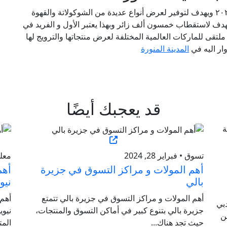
من المقرر إقامة دورته الأولى في أواخر أكتوبر من ٢٠٢٣ ويهدف لتوفير لعرض أنواع عديدة من الشوكولاتة والقهوة
هدف لاستقطاب خمسون ألف زائر وبهذا يعتبر الأول و الفريد في
 سيشارك فيه نحو ٤٠ دولة. ويعد ملتقى للماركات العالمية المختلفة لعرض منتجاتها والترويج لها
ار اليه في
المدينة المنورة
قد يعجبك أيضًا
تسوق • فبراير 28, 2024
معلوم
أهم المولات و مراكز التسوق في جزيرة
أهم
بالي
نيو
أهم المولات و مراكز التسوق في جزيرة بالي تتمتع
أهم
بي
جزيرة بالي بتنوع كبير في أماكن التسوق والمنتجات،
نيوي
ن
حيث تجد هناك...
المت