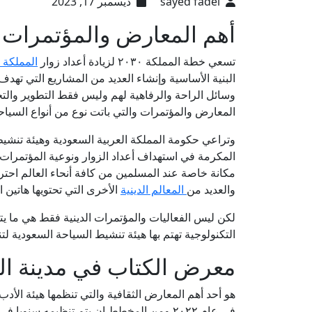
sayed fadel
ديسمبر 17, 2023
أهم المعارض والمؤتمرات ف
تسعي خطة المملكة ٢٠٣٠ لزيادة أعداد زوار
المملكة ا
البنية الأساسية وإنشاء العديد من المشاريع التي تهدف
وسائل الراحة والرفاهية لهم وليس فقط التطوير وال
المعارض والمؤتمرات والتي باتت نوع من أنواع السياحة
وتراعي حكومة المملكة العربية السعودية وهيئة تنشيط
المكرمة في استهداف أعداد الزوار ونوعية المؤتمرات وا
مكانة خاصة عند المسلمين من كافة أنحاء العالم احتر
والعديد من
المعالم الدينية
الأخرى التي تحتويها هاتين ال
لكن ليس الفعاليات والمؤتمرات الدينية فقط هي ما يت
التكنولوجية تهتم بها هيئة تنشيط السياحة السعودية 
معرض الكتاب في مدينة الم
هو أحد أهم المعارض الثقافية والتي تنظمها هيئة الأد
في عام ٢٠٢٢ ومن المخطط ان يتم تنظيمه سن