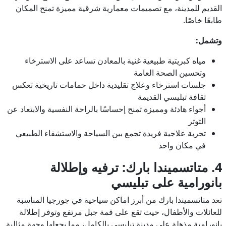
القديم للمدينة، مع تصميمات معمارية شرقية مميزة تمنح المكان
طابعًا خاصًا.
وتشمل:
مياه كبريتية طبيعية غنية بالمعادن تساعد على الاسترخاء
وتحسين الصحة العامة
جلسات استرخاء وعلاج تقليدية داخل حمامات تاريخية تعكس
ثقافة تبليسي القديمة
أجواء هادئة ومميزة تمنح إحساسًا بالراحة النفسية والابتعاد عن
التوتر
تجربة علاجية فريدة تجمع بين السياحة والاستشفاء الطبيعي
في مكان واحد
4. متاتسميندا بارك: ترفيه وإطلالة
بانورامية على تبليسي
تعد متاتسميندا بارك من أبرز اماكن سياحية في جورجيا المناسبة
للعائلات والأطفال، حيث تقع على قمة جبل مرتفع وتوفر إطلالة
بانورامية مذهلة على مدينة تبليسي بالكامل، مما يجعلها وجهة مثالية