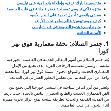
متاتسميندا بارك: ترفيه وإطلالة بانورامية على تبليسي
منتزه فاكي تبليسي: مساحة خضراء هادئة في قلب العاصمة
ممشى باتومي: أجمل تجربة على البحر الأسود
كهف بروميثيوس: عالم ساحر تحت الأرض
بحيرة ليسي: هدوء الطبيعة في قلب تبليسي
الأسئلة الشائعة
1. جسر السلام: تحفة معمارية فوق نهر
كورا
يُعد جسر السلام من أشهر المعالم الحديثة في العاصمة الجورجية
تبليسي، ويتميز بتصميمه الزجاجي الفريد الذي يجمع بين الإبداع
المعماري الحديث والموقع الحيوي الممتد فوق نهر كورا، مما يجعله
واحدًا من أبرز المعالم التي تعكس التطور العمراني في المدينة.
ويُعتبر من أبرز اماكن سياحية في تبليسي جورجيا التي تجمع بين
الفن المعماري الحديث والطابع الحضري النابض بالحياة، حيث يربط
بين المدينة القديمة والحديثة بطريقة سلسة تمنح الزائر تجربة مميزة
أثناء التجول في قلب العاصمة.