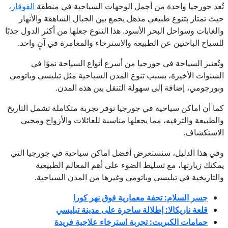
تُعد جورجيا واحدة من أجمل الوجهات السياحية في منطقة
القوقاز
،
حيث تمتاز بتنوع طبيعي مذهل يجمع بين الجبال الشاهقة والأنهار
والغابات وسواحل البحر الأسود. هذا التنوع جعلها من أكثر الدول جذبًا
للسياح الباحثين عن الطبيعة والاسترخاء والمغامرة في آنٍ واحد.
وتُعتبر السياحة في جورجيا من أسرع أنواع السياحة نموًا في
السنوات الأخيرة، بسبب تنوع المدن السياحية مثل تبليسي وباتومي
وبورجومي، إضافة إلى سهولة التنقل بين هذه المدن.
كما أن اماكن سياحية في جورجيا توفر تجربة متكاملة تشمل التاريخ
والطبيعة والترفيه، مما يجعلها مناسبة للعائلات والأزواج ومحبي
الاستكشاف.
وفي هذا الدليل، سنستعرض أفضل اماكن سياحية في جورجيا التي
يمكنك زيارتها، مع تسليط الضوء على أهم المعالم الطبيعية
والتاريخية في تبليسي وباتومي وغيرها من المدن السياحية.
جسر السلام: تحفة معمارية فوق نهر كورا
قلعة ناريكالا: إطلالة ساحرة على مدينة تبليسي
حمامات الكبريت: تجربة استرخاء علاجية فريدة