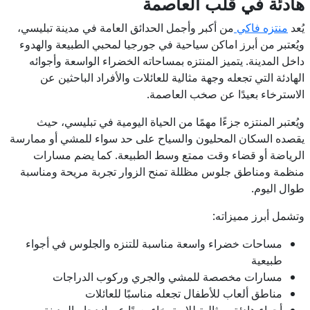
هادئة في قلب العاصمة
يُعد
منتزه فاكي
من أكبر وأجمل الحدائق العامة في مدينة تبليسي،
ويُعتبر من أبرز اماكن سياحية في جورجيا لمحبي الطبيعة والهدوء
داخل المدينة. يتميز المنتزه بمساحاته الخضراء الواسعة وأجوائه
الهادئة التي تجعله وجهة مثالية للعائلات والأفراد الباحثين عن
الاسترخاء بعيدًا عن صخب العاصمة.
ويُعتبر المنتزه جزءًا مهمًا من الحياة اليومية في تبليسي، حيث
يقصده السكان المحليون والسياح على حد سواء للمشي أو ممارسة
الرياضة أو قضاء وقت ممتع وسط الطبيعة. كما يضم مسارات
منظمة ومناطق جلوس مظللة تمنح الزوار تجربة مريحة ومناسبة
طوال اليوم.
وتشمل أبرز مميزاته:
مساحات خضراء واسعة مناسبة للتنزه والجلوس في أجواء
طبيعية
مسارات مخصصة للمشي والجري وركوب الدراجات
مناطق ألعاب للأطفال تجعله مناسبًا للعائلات
أجواء هادئة ومثالية للاسترخاء بعيدًا عن ازدحام المدينة