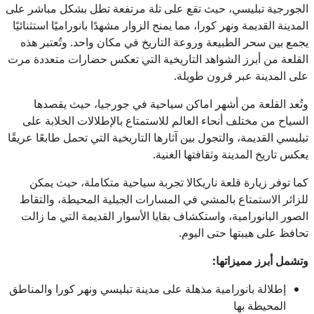
الجورجية تبليسي، حيث تقع على تلة مرتفعة تطل بشكل مباشر على
المدينة القديمة ونهر كورا، مما يمنح الزوار مشهدًا بانوراميًا استثنائيًا
يجمع بين سحر الطبيعة وروعة التاريخ في مكان واحد. وتُعتبر هذه
القلعة من أبرز الشواهد التاريخية التي تعكس حضارات متعددة مرت
على المدينة عبر قرون طويلة.
وتُعد القلعة من أشهر اماكن سياحية في جورجيا، حيث يقصدها
السياح من مختلف أنحاء العالم للاستمتاع بالإطلالات الخلابة على
تبليسي القديمة، والتجول بين آثارها التاريخية التي تحمل طابعًا عريقًا
يعكس تاريخ المدينة وثقافتها الغنية.
كما توفر زيارة قلعة ناريكالا تجربة سياحية متكاملة، حيث يمكن
للزائر الاستمتاع بالمشي في المسارات الجبلية المحيطة، والتقاط
الصور البانورامية، واستكشاف بقايا الأسوار القديمة التي ما زالت
تحافظ على هيبتها حتى اليوم.
وتشمل أبرز مميزاتها:
إطلالة بانورامية مذهلة على مدينة تبليسي ونهر كورا والمناطق
المحيطة بها