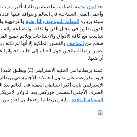
تعد
لندن
مدينة الضباب وعاصمة بريطانيا، أكبر مدينة ف
وأجمل المدن السياحية في العالم و يتوافد عليها عد
مليئة بزيارة
المعالم السياحية والتاريخية
والترفيهية وا
الدول تطورا في مجال الفن والثقافة والصناعة والسي
تتناسب مع كافة الأذواق والاحتياجات وتلائم جميع المرا
ضخم من
المتاحف
والقصور الملكية إلا أنها لم تكتف ب
تضمن رضا السائحين حول العالم إلى جانب احتوائها 
أراضيها.
قيود مفروضة على تداول العملات الأجنبية في بريطاني
الإسترليني ثالث أكبر احتياطي العملة في العالم بعد الد
الصرف الأجنبي المسمى فوركس بعد الدولار الأمريكي واليو
للمملكة المتحدة
، وليس بريطانيا وحدها، بل لعددٍ من ا