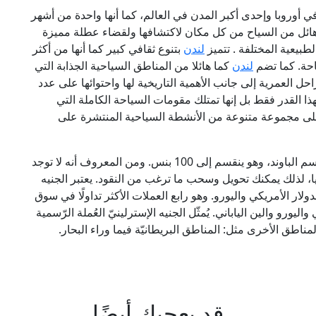
ي أوروبا وإحدى أكبر المدن في العالم، كما أنها واحدة من أشهر
د هائل من السياح من كل مكان لاكتشافها ولقضاء عطلة مميزة
لطبيعية المختلفة . تتميز
لندن
بتنوع ثقافي كبير كما أنها من أكثر
احة. كما تضم
لندن
كما هائلا من المناطق السياحية الجذابة التي
حل العمرية إلى جانب الأهمية التاريخية لها واحتوائها على عدد
هذا القدر فقط بل إنها تمتلك مقومات السياحة الكاملة التي
على مجموعة متنوعة من الأنشطة السياحية المنتشرة على
عملة بريطانيا هي الجنيه الاسترليني (£) ويطلق عليه اسم الباوند، وهو ينقسم إلى 100 بنس. ومن المعروف أنه لا توجد
ا، لذلك يمكنك تحويل وسحب ما ترغب من النقود. يعتبر الجنيه
ولار الأمريكي واليورو. وهو رابع العملات الأكثر تداولًا في سوق
رو والين الياباني. يُمثّل الجنيه الإسترلينيّ العُملة الرّسمية
لمناطق الأخرى مثل: المناطق البريطانيّة فيما وراء البحار.
قد يعجبك أيضًا