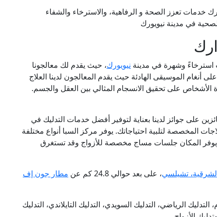
رك خدمات تعزز الصحة و الرفاهية، والاسترخاء والشفاء
لصحية في مدينة نيويورك
ارك
ت استرخاءً وشهرة في مدينة
نيويورك
، حيث يقدم لك معالجونا
لى أنغام الموسيقى الهادئة حيث يقدم المعالجون لدينا العلاج
ة الأشخاص على تحقيق الانسجام المثالي بين العقل والجسم.
ئزين على جوائز لدينا بعناية لتوفير أفضل خدمات التدليك في
جات المخصصة لتلبية احتياجاتك. يوفر مركز السبا أنواع مختلفة
يوفر المكان جلسات مساج مخصصة للأزواج وقد تستغرق
لشرقية، تشيلسي
، على بعد حوالي 24.8 كم عن
مطار جون إف
لتدليك الرياضي، التدليك السويدي، التدليك التايلاندي، التدليك
تدليك الأزواج.