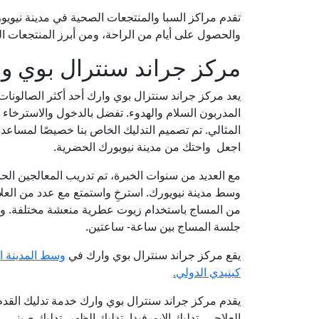
تقدم مراكز السبا والمنتجعات الصحية في مدينة نيويو
والحصول على أيام من الراحة، ومن أبرز المنتجعات ا
مركز جراند سنترال بوي و
يعد مركز جراند سنترال بوي وارك أحد أكثر الصالونا
المدربون السلام والهدوء. تفضل بالدخول والاسترخاء ع
المثالي. تم تصميم التدليك الخاص بنا خصيصًا لمساعد
اجعل واحتك من مدينة نيويورك الحضرية.
مع العديد من سنوات الخبرة، تم تدريب المعالجين الحا
وسط مدينة نيويورك. استرخِ واستمتع مع عدد من العلا
من المساج باستخدام زيوت عطرية منعشة مختلفة. و
جلسة المساج بين ساعة- ساعتين.
يقع مركز جراند سنترال بوي وارك في
وسط المدينة ا
كينيدي الدولي.
يقدم مركز جراند سنترال بوي وارك خدمة تدليك القدم، ا
العلاجي، تدليك الايورفيدا، تدليك الظهر، تدليك صيني، و