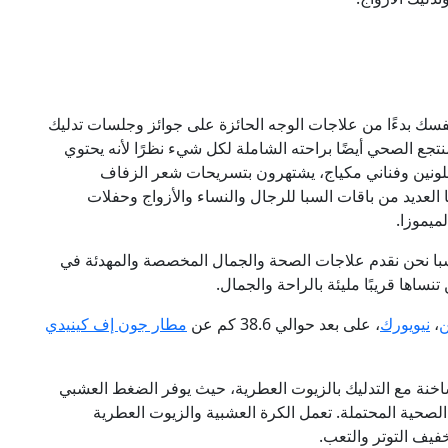
فسك بدءًا من علاجات الوجه الحائزة على جوائز وجلسات تدليك
تجع الصحي أيضًا براحته الشاملة لكل شيء نظرًا لأنه يحتوي
نين وفناني مكياج، يشتهرون بتسريحات شعر الزفاف
ا العديد من باقات السبا للرجال والنساء والأزواج وحفلات
ميموزا.
سبا نحن نقدم علاجات الصحة والجمال المخصصة والمهدئة في
نساها قريبًا مليئة بالراحة والجمال.
ن
،
نيويورك
، على بعد حوالي 38.6 كم عن
مطار جون إف كينيدي
ساخنة مع التدليك بالزيوت العطرية، حيث يوفر الضغط العشبي
الصحية المحتملة. تعمل الكرة العشبية والزيوت العطرية
فيف التوتر والتعب.