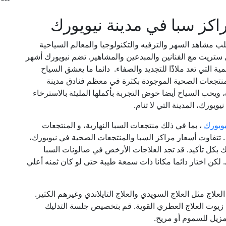
اكز سبا في مدينة نيويورك
ب مشاهد السهر والترفيه والتكنولوجيا والمعالم السياحية
ستريت مع الفنانين والمبدعين والمشاهير. تضم نيويورك أشهر
ة التي تعد ملاذًا للتجديد والصفاء. دائما ما يعشق السياح
لمنتجعات الصحية الموجودة بكثرة في معظم فنادق مدينة
 ويحب السياح أيضا خوض التجربة بأكملها المليئة بالاسترخاء
ويورك، المدينة التي لا تنام.
يويورك
، بما في ذلك منتجعات السبا النهارية، و المنتجعات
. تتفاوت أسعار مراكز السبا والمنتجعات الصحية في نيويورك،
ك بكل تأكيد. قد تجد العلاجات الأرخص في صالونات السبا
. لكن اختار دائما مكانا ذات سمعة طيبة حتى لو كان ثمنه أعلي
لعلاج مثل العلاج السويدي والعلاج التايلاندي وغيرهم الكثير.
 زيوت العلاج العطري القوية. قم بتخصيص جلسة التدليك
زيل للسموم أو مريح.