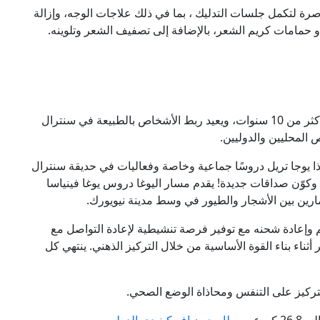
رة لتكمل جلسات التدليك ، بما في ذلك علاجات الوجه، وإزالة
 و حمامات كريم الشعر، بالإضافة إلى تصفيف الشعر وتلوينه.
يقدم ذا يوجا تريل دروس اليوغا في الهواء الطلق منذ أكثر من 10 سنوات، ويعيد ربط الأشخاص بالطبيعة في سنترال
ص المحليين والدوليين.
 ذا يوجا تريل دروسًا جماعية وخاصة وفعاليات في حديقة سنترال
وكوّن صداقات جديدة! يقدم مسار اليوغا دروس يوغا فينياسا
مارين بين الأشجار والطيور في وسط مدينة نيويورك.
م وإعادة شحنه مع توفير فرصة تنشيطية لإعادة التواصل مع
ثناء بناء القوة الأساسية من خلال التركيز الذهني. ينتهي كل
ركيز على التنفس ومحاذاة الوضع الصحي.