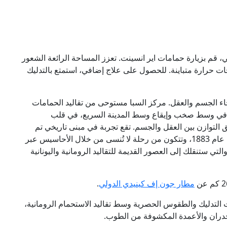
ي، قم بزيارة حمامات اير انسينت. تعزز المساحة الرائعة الشعور
جات حرارة متباينة. للحصول على علاج إضافي، استمتع بالتدليك
ء الجسم والعقل. مركز السبا مستوحى من تقاليد الحمامات
يمة. في وسط صخب وإيقاع وسط المدينة السريع، في قلب
التوازن بين العقل والجسم. تقع تجربة في مبنى تاريخي تم
ترميمه، وكان في الأصل مصنع نسيج يرجع تاريخه إلى عام 1883، وتتكون من رحلة لا تُنسى من خلال الأحاسيس عبر
تي ستنقلك إلى العصور القديمة للتقاليد الرومانية واليونانية
مطار جون إف كينيدي الدولي
.
التدليك والطقوس الحصرية وسط تقاليد الاستحمام الرومانية،
جدران والأعمدة المكشوفة من الطوب.