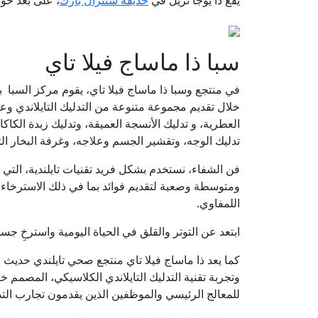
يقع ذا يوجا تريل في
حديقة سنترال بارك
، على بعد حوالي 26.8 
سبا ذا ماساج فيلا تاي
في منتجع وسبا ذا ماساج فيلا تاي، يقوم مركز السبا
خلال تقديم مجموعة متنوعة من التدليك التايلاندي وعلا
العطرية، و تدليك الأنسجة العميقة، وتدليك زبدة الكاكاو
تدليك الوجه، وتقشير الجسم وعلاجه، وغرفة البخار الت
فن الشفاء، نستخدم بشكل فريد تقنيات تايلندية، التي 
ومتوسطة وصعبة لتقديم فوائد بما في ذلك الاسترخاء و
اللمفاوي.
ابتعد عن التوتر والقلق في الحياة اليومية واسترخِ ج
كما يعد ذا ماساج فيلا تاي منتجع صحي تايلندي حديث
وتجربة تقنية التدليك التايلاندي الكلاسيكي، المصمم خ
للمعالج الرئيسي والموظفين الذين يقدمون تجارب التدلي