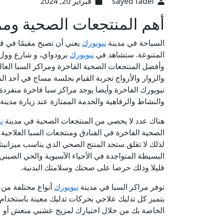
sayed fadel
فبراير 20, 2024
أهم المنتجعات الصحية ومر
السياحة في مدينة
نيويورك
يعني أن تصبح مقيمًا في قل
المتنوعة. ستشاهد في
نيويورك
برودواي، و شارع وول 
وأفضل المنتجعات الصحية الفاخرة ومراكز السبا العالمي
والزوار والأزواج تجربة القيام بجلسة مساج في أحد ا
نيويورك الفاخرة وأيضا يوجد مراكز سبا فاخرة منفردة،
والنشاط والرفاهية والخدمة الممتازة عند زيارة مدينة ني
هناك عدد لا يحصى من المنتجعات الصحية في مدينة
ن
الصحية الفاخرة في الفنادق ومنتجعات السبا العلاجية 
لذلك لا تقلق ستجد المنتج الصحي الذي يناسب ميزانيت
البسيطة المتواجدة في الأحياء الآسيوية والحي الصيني
قليلا وذلك حرصا على صحتك وسلامتك البدنية.
توفر مراكز السبا في مدينة
نيويورك
أنواع مختلفة من ا
يتميز كل تدليك علاجي بحركات تدليك معينة باستخدام
الخاصة بك من خلال اختيارك لمزيج عشبي منعش أو م