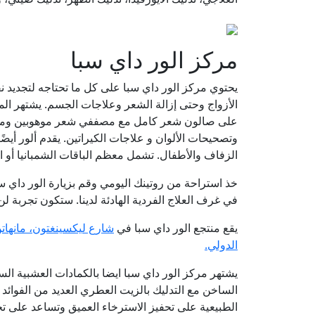
مركز الور داي سبا
يحتوي مركز الور داي سبا على كل ما تحتاجه لتجديد ن
الأزواج وحتى إزالة الشعر وعلاجات الجسم. يشتهر المن
على صالون شعر كامل مع مصففي شعر موهوبين وملو
وتصحيحات الألوان و علاجات الكيراتين. يقدم ألور أيضً
الزفاف والأطفال. تشمل معظم الباقات الشمبانيا أو ال
خذ استراحة من روتينك اليومي وقم بزيارة الور داي 
في غرف العلاج الفردية الهادئة لدينا. ستكون تجربة لن ت
يقع منتجع الور داي سبا في
شارع ليكسينغتون، مانهات
الدولي.
يشتهر مركز الور داي سبا ايضا بالكمادات العشبية ال
الساخن مع التدليك بالزيت العطري العديد من الفوائد 
الطبيعية على تحفيز الاسترخاء العميق وتساعد على تخ