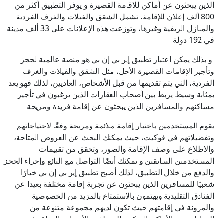
الذين يبحثون عن أماكن للاقامة القصيرة و يوفر التطبيق أكثر من
800 ألف إعلان للإقامة، تشمل الشقق والفيلات والغرف الفردية
والمنازل الريفية وغيرها، وتوزعت هذه الإعلانات على 33 ألف مدينة
في 192 دولة
و بذلك يمكن اعتبار تطبيق إير بي إن بي هو منصة عالمية لحجز
وتأجير الإقامات القصيرة الأجل، مثل الشقق والفيلات والغرف
الفردية، التي يتم تقديمها من قبل الأشخاص، العاديين، لذلك فهو يعد
بمثابة وسيط يربط بين أصحاب العقارات الذين يرغبون في تأجير
مساكنهم والمسافرين الذين يبحثون عن إقامة فريدة ومريحة
يقوم المستخدمين باختيار إقامة ملائمة ومريحة وفقًا لاحتياجاتهم
وتفضيلاتهم في فوكيت، حيث يمكنك البحث عن العروض المتاحة،
والاطلاع على وصف الإقامة والصور، وتحقق من تقييمات
المستخدمين السابقين و يمكنك أيضًا التواصل مع البائع وإجراء الحجز
والدفع من خلال التطبيق، لذلك أصبح تطبيق إير بي إن بي خيارًا
شعبيًا للمسافرين الذين يبحثون عن تجربة إقامة مختلفة بعيدا عن
الفنادق التقليدية ويهتمون بالاستمتاع بالمزيد من الخصوصية
والمرونة في إقامتهم حيث تكون لديهم مجموعة متنوعة من