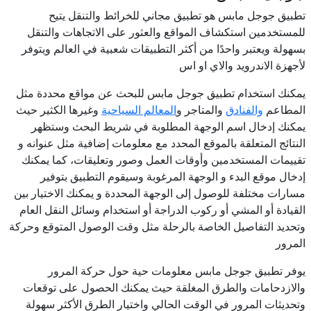
تطبيق جوجل مابس هو تطبيق مجاني للخرائط والتنقل يتيح
للمستخدمين استكشاف المواقع والعثور على الاتجاهات والتنقل
بسهولة ويعتبر واحدًا من أكثر التطبيقات شعبية في العالم ويتوفر
لأجهزة الاندرويد والاي او اس
يمكنك استخدام تطبيق جوجل مابس للبحث عن مواقع محددة مثل
المطاعم
والفنادق
والمتاجر و
المعالم السياحية
وغيرها الكثير حيث
يمكنك إدخال اسم الوجهة المطلوبة في شريط البحث وستظهر
النتائج المتعلقة بالموقع المحدد مع معلومات إضافية مثل عنوانه و
تقييمات المستخدمين وأوقات العمل وصور وتعليقات، كما يمكنك
إدخال موقع البدء و الوجهة المرغوبة وسيقوم التطبيق بتوفير
مسارات مختلفة للوصول إلى الوجهة المحددة و يمكنك الاختيار بين
القيادة أو المشي أو ركوب الدراجة أو استخدام وسائل النقل العام
وتحديد التفاصيل الخاصة بالرحلة مثل وقت الوصول المتوقع وحركة
المرور
يوفر تطبيق جوجل مابس معلومات حية حول حركة المرور
والازدحامات والطرق المغلقة حيث يمكنك الحصول على توقعات
وتحديثات المرور في الوقت الحالي واختيار الطرق الأكثر سهولة