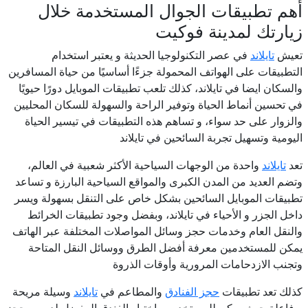
أهم تطبيقات الجوال المستخدمة خلال
زيارتك لمدينة فوكيت
تعيش
تايلاند
في عصر التكنولوجيا الحديثة و يعتبر استخدام
التطبيقات على الهواتف المحمولة جزءًا أساسيًا من حياة المسافرين
والسكان ايضا في تايلاند، كذلك تلعب تطبيقات الموبايل دورًا حيويًا
في تحسين أنماط الحياة وتوفير الراحة والسهولة للسكان المحليين
والزوار على حد سواء، و تساهم هذه التطبيقات في تيسير الحياة
اليومية وتسهيل تجربة السائحين في تايلاند
تعد
تايلاند
واحدة من الوجهات السياحية الأكثر شعبية في العالم،
وتضم العديد من المدن الكبرى والمواقع السياحية البارزة و تساعد
تطبيقات الموبايل السائحين بشكل خاص على التنقل بسهولة ويسر
داخل الجزر و الأحياء في تايلاند، وبفضل وجود تطبيقات الخرائط
والنقل العام وخدمات حجز وسائل المواصلات المختلفة عبر الهاتف
يمكن للمستخدمين معرفة أفضل الطرق ووسائل النقل المتاحة
وتجنب الازدحامات المرورية وأوقات الذروة
كذلك تعد تطبيقات
حجز الفنادق
والمطاعم في
تايلاند
وسيلة مريحة
و فاعلة حيث يمكن للمستخدمين اختيار الفندق المفضل لديهم وحجز