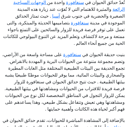
تُعدّ حدائق الحيوان في
سنغافورة
واحدة من
الوجهات السياحية
الرائعة
والمثيرة للاهتمام التي لا تُفوّت عند زيارة هذه المدينة
الصغيرة والحضرية في جنوب شرق
آسيا
. حيث تمتاز الحدائق
الموجودة في مدينة
سنغافورة
بتصاميمها الحديثة والمبتكرة، والتى
تعمل على توفر فرصة فريدة للزوار والسائحين على التمتع باجواء
ممتعة و مرحة لاكتشاف وتعلم المزيد عن التنوع البيولوجي للكائنات
الحية من جميع أنحاء العالم .
بنيت حديقة الحيوان في
سنغافورة
على مساحة واسعة من الأراضي،
وتضم مجموعة متنوعة من الحيوانات البرية و المهددة بالانقراض.
تجمع الحديقة بين البيئات الطبيعية المختلفة مثل الغابات المطيرة
والصحاري والبيئات المائية، مما يوفر للحيوانات موطنًا طبيعيًا يشبه
بيئتها الطبيعية . حيث تتيح حدائق الحيوان في سنغافورة للزوار
فرصة فريدة للاقتراب من الحيوانات ومشاهدتها في بيئتها الطبيعية.
يمكن للزوار التجول في المناطق المخصصة لكل نوع من الحيوانات
ومشاهدتها وهي تعيش وتتفاعل بشكل طبيعي، وهذا يساعدهم على
فهم أكبر لحياة هذه الكائنات وأهمية حمايتها .
بالإضافة إلى المشاهدة المباشرة للحيوانات، تقدم حدائق الحيوان في
سنغافورة
أيضًا العديد من الأنشطة والفعاليات الترفيهية والتعليمية.