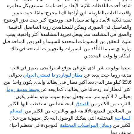
شاهد أحدث اللقطات ثلاثية الأبعاد براحة تامة؛ استمتع بكل مغامرة
واقعية للغاية بالطريقة التي أرادها لك المخرج تمامًا. حيث تتميز
تقنية ثلاثية الأبعاد بأنها تفاصيل أعلى ووضوح أكبر حيث تعزز الوضوح
والتفاصيل في الصورة. ويمكن للمشاهدين رؤية التفاصيل الدقيقة
والعمق في المشاهد، مما يجعل تجربة المشاهدة أكثر واقعية، يجب
عليك التحقق من المعلومات المحددة للسينما والعروض المتاحة قبل
زيارة أي سينما للتأكد من المميزات والتجهيزات المتاحة في ذلك
المكان والوقت المحددين
سينما نوفو ساشر الذى تقع
فى موقع استراتيجى متميز في قلب
مدينة روما حيث يبعد عن
مطار ليوناردو دا فينشي الدولي
بحوالى
25.6 كيلو متر الذى يعد أكبر مطار في إيطاليا والذى يكون واحدًا من
أكثر المطارات ازدحامًا في إيطاليا ، كما يبعد عن
وسط مدينة روما
بحوالى 4.2 كيلو متر. مما يجعل موقع
سينما نوفو ساشر
يكون
بالقرب من الكثير من
الفنادق
المختلفة التي تستقطب اليها الكثير
من السائحين للتمتع بالاقامة فيها وبالقرب من الكثير من
المعالم
السياحية
المختلفة التي يمكنك الوصول اليه بكل سهولة من خلال
الكثير من
وسائل المواصلات المختلفة
الموجودة فى معظم أحياء
مدينة روما