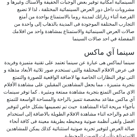
السينمائية امكانية توفير بعض الوجبات الخفيفة والاسناك وغيرها و
مشروبات داخل دور العرض السينمائية المختلفة ، لذا لا تضيع
الفرصة أثناء زياراتك لمدينة روما بالاستمتاع بواحدة من أمتع
التجارب المختلفة الموجودة فى المدينة بالذهاب إلى واحدة من
صالات العرض السينمائية والاستمتاع بمشاهدة واحد من افلامك
المفضلة في احد صالات السينما
سينما آي ماكس
سينما ايماكس هى عبارة عن سينما تعتمد على تقنية متميزة وفريدة
فى عرض الافلام المختلفة والتى تستخدم صور ثلاثية الأبعاد مذهلة و
التى توفر النظارات الخاصة بها لاضافة الواقعية للصورة والتمتع
بتجربة متميزة ، مما يجعل المشاهدين المقبلين على مشاهدة الأفلام
الاي ماكس التمتع بتجربة مشاهدة ممتعة ومثيرة . كما توفر سينمات
آي ماكس مقاعد مخصصة تتميز بالراحة والمساحة الواسعة للتمتع
بأجواء مريحة اثناء المشاهدة حيث تم تصميمها بشكل خاص لتوفير
الدعم والراحه اثناء مشاهدة الافلام الطويلة بالاضافة إلى استخدام
افضل وانقى أنظمة صوتية ومحيطه بطريقة معينة فى كافة أنحاء
صالة العرض لتوفير تجربة صوتية استثنائية كذلك يمكن للمشاهدين
الإستمتاع بتأثيرات الصوت المحيطية