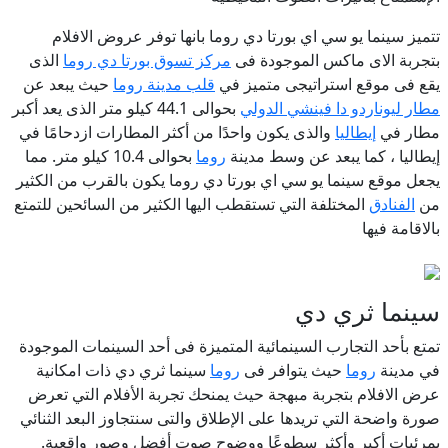
تتميز سينما يو سي اي بورتا دي روما بانها توفر عروض الافلام
بتجربة الاى ماكس الموجودة فى
مركز تسوق بورتا دي روما
الذى
يقع فى موقع استراتيجى متميز في
قلب مدينة روما
حيث يبعد عن
مطار ليوناردو دا فينشي الدولي
بحوالى 44.1 كيلو متر الذى يعد أكبر
مطار في
إيطاليا
والذى يكون واحدًا من أكثر المطارات ازدحامًا في
إيطاليا ، كما يبعد عن وسط مدينة
روما
بحوالى 10.4 كيلو متر. مما
يجعل موقع سينما يو سي اي بورتا دي روما يكون بالقرب من الكثير
من
الفنادق
المختلفة التي تستقطب اليها الكثير من السائحين للتمتع
بالاقامة فيها
سينما ثري دي
تمتع بأحد التجارب السينمائية المتميزة فى أحد السينمات الموجودة
في مدينة
روما
حيث يتوافر فى
روما
سينما ثري دي ذات امكانية
عرض الافلام بتجربة مبهجة حيث يمنحك تجربة الأفلام التي تعرض
صورة واضحة التي تريدها على الإطلاق والتى سنتجاوز البعد الثنائي
بمرئيات أكبر وأكثر سطوعًا ووضوح صوت أفضل وصور واقعية.