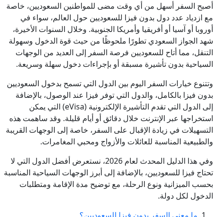
أصبح السفر أسهل من أي وقت مضى للمواطنين السعوديين، خاصة
مع ازدياد عدد دول بدون فيزا للسعوديين حول العالم، سواء في
أوروبا أو آسيا أو أفريقيا وأمريكا الجنوبية. وخلال السنوات الأخيرة،
شهد الجواز السعودي تطورًا ملحوظًا من حيث قوة الدخول وسهولة
التنقل، مما أتاح للسعوديين فرصة السفر إلى العديد من الوجهات
السياحية بدون تأشيرة مسبقة أو بإجراءات دخول سهلة وسريعة.
وتتنوع خيارات السفر اليوم بين الدول التي تسمح بدخول السعوديين
بدون فيزا بالكامل، والدول التي توفر فيزا عند الوصول، بالإضافة
إلى الدول التي تقدم التأشيرة الإلكترونية (eVisa) التي يمكن
استخراجها عبر الإنترنت خلال دقائق أو أيام قليلة. وقد ساهمت هذه
التسهيلات في زيادة الإقبال على السفر، خاصة إلى الوجهات القريبة
والطبيعية المناسبة للعائلات والأزواج ومحبي المغامرات.
وفي هذا الدليل المحدث لعام 2026، نستعرض أفضل الدول التي لا
تحتاج فيزا للسعوديين، بالإضافة إلى أبرز الوجهات السياحية المناسبة
بحسب الميزانية ونوع الرحلة، مع توضيح مدة الإقامة ومتطلبات
الدخول لكل دولة.
ما معنى السفر بدون فيزا للسعوديين؟