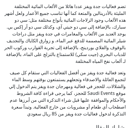
تضم فعاليات جدة ويفز عددا هائلا من الألعاب المائية المختلفة
المليئة بالأدرينالين والمتعة كما أنها تناسب جميع الأعمار ولعل أشهر
هذه الألعاب وجود الزلاجات المائية بأنواع مختلفة مثل: سي دو
سبارك، بالإضافة إلى سي دو جيتي آي، وكذلك سي دو آر إكس بي.
يوجد العديد من الألعاب والمغامرات في جدة ويفز مثل دراجات
شيلر المائية المصممة للدفع عبر الماء، و زوارق الكاياك والتجديف
بالوقوف والفلاي بوردينج، بالإضافة إلى تجربة القوارب وركوب الحر
للدباب البحري (جيت سكي) للاستمتاع بالتزلج على الماء، بالإضافة
لـ ألعاب نفخ المياه المختلفة
وتعد فعالية جدة ويفز من أفضل الفعاليات التي ستقام كل صيف
لتجمع العائلة والاصدقاء وتجعلهم يستمتعون بوقتهم وسط الماء
والشلالات. للحجز في فعالية ومهرجان جدة ويفز يتم الدخول إلي
موقع Saudi Events للحجز، كما يرجى قراءة كافة الشروط
والأحكام والموافقة عليها قبل شراء التذكرة التي من أبرزها عدم
اصطحاب أي طعام أو مشروبات من خارج الفعالية. وتبدأ سعرة
التذكرة لدخول فعاليات جدة ويفز من 85 ريال سعودي
شارك المقال