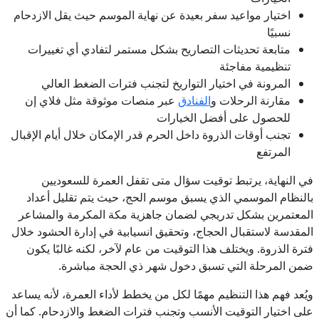
اختيار مواعيد سفر بعيدة عن نهاية الموسم حيث يقل الازدحام
نسبيًا
متابعة تحديثات التصاريح بشكل مستمر لتفادي أي تغييرات
تنظيمية مفاجئة
المرونة في اختيار التواريخ لتجنب فترات الضغط العالي
مقارنة الرحلات و
الفنادق
عبر منصات موثوقة مثل فلاي إن
للحصول على أفضل الخيارات
تجنب أوقات الذروة داخل الحرم قدر الإمكان خلال أيام الإقبال
المرتفع
في النهاية، يرتبط توقيت سؤال متى تقفل العمرة للسعوديين
بالنظام الموسمي الذي يسبق موسم الحج، حيث يتم تقليل أعداد
المعتمرين بشكل تدريجي لضمان جاهزية مكة المكرمة والمشاعر
المقدسة لاستقبال الحجاج، وتحقيق انسيابية في إدارة الحشود خلال
فترة الذروة. ويختلف هذا التوقيت من عام لآخر، لكنه غالبًا يكون
ضمن المرحلة التي تسبق دخول شهر ذي الحجة مباشرة.
ويُعد فهم هذا التنظيم مهمًا لكل من يخطط لأداء العمرة، لأنه يساعد
على اختيار التوقيت الأنسب وتجنب فترات الضغط والازدحام. كما أن