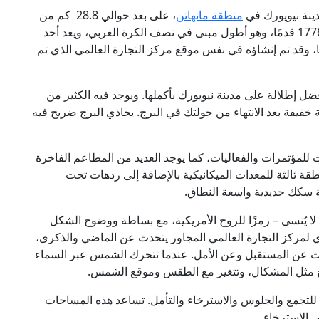
منطقة مانهاتن
، على بعد حوالي 28.8 كم من
. ويبلغ ارتفاعه حوالي 1776 قدمًا، وهو أطول مبنى في نصف الكرة الغربي، ويعد أحد
لبارزة في نيويورك. يتكون البرج من 69 طابقًا، وقد تم إنشاؤه في نفس موقع مركز التجارة العالمي الذي تم
كل من يقوم بزيارة مركز التجارة العالمي 1 بأفضل إطلالة على مدينة نيويورك بأكملها. ويوجد فيه الكثير من
 خفيفة بعد الانتهاء من جولتك في البرج. يحاذي البرج ضريح فيه
 للمؤتمرات والفعاليات، كما يوجد العديد من المطاعم الفاخرة
ة ثالثة للمعدات الميكانيكية بالإضافة إلى ردهات تحت
 سكك حديدية واسعة النطاق.
 لا يُنسى – رمزًا للروح الأمريكية، مع بساطة ووضوح الشكل
ي لمركز التجارة العالمي المجاور يتحدث عن الماضي والذكرى،
حدث عن المستقبل وعن الأمل. عندما تتحرك الشمس عبر السماء
ح مثل المشكال، وتتغير مع الطقس وموقع الشمس.
تجارة العالمي 1 مناطق للناس للتجمع والجلوس والاسترخاء والتأمل. تساعد هذه المساحات
ي الاسترخاء.