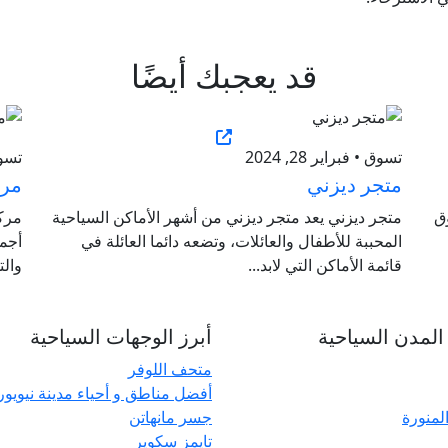
قد يعجبك أيضًا
تسوق • فبراير 28, 2024
تسوق •
متجر ديزني
مرك
وق
متجر ديزني يعد متجر ديزني من أشهر الأماكن السياحية
مرك
المحببة للأطفال والعائلات، وتضعه دائما العائلة في
أجمل
قائمة الأماكن التي لابد...
والت
لمدن السياحية
أبرز الوجهات السياحية
متحف اللوفر
أفضل مناطق و أحياء مدينة نيويو
المنورة
جسر مانهاتن
تايمز سكوير