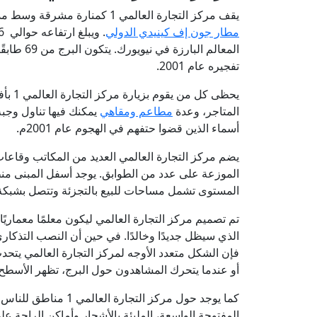
يقف مركز التجارة العالمي 1 كمنارة مشرقة وسط مدينة نيويورك في
مطار جون إف كينيدي الدولي
المعالم ا
تفجيره عام 2001.
يحظى 
المتاجر، وعدة
مطاعم ومقاهي
يمكنك فيها تناول وجبة
أسماء الذين قضوا حتفهم في الهجوم عام 2001م.
يضم مركز التجارة العالمي العديد من المكاتب وقاعات
الموزعة على عدد من الطوابق. يوجد أسفل المبنى منطق
المستوى تشمل مساحات للبيع بالتجزئة وتتصل بشبكة
تم تصميم مركز التجارة العالمي ليكون معلمًا معماريًا
الذي سيظل جديدًا وخالدًا. في حين أن النصب التذكار
فإن الشكل متعدد الأوجه لمركز التجارة العالمي يت
أو عندما يتحرك المشاهدون حول البرج، تظهر الأسط
كما يوجد حول مركز ال
المفتوحة الواسعة، المليئة بالأشجار وأماكن الراحة عل