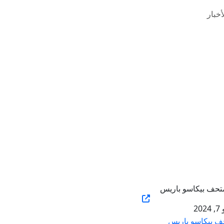
خبار
202
ف بيكاسو باريس