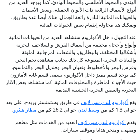
الهندي والمحيط الأطلسي والمحيط الهادئ. كما ويوجد العديد من
أنواع الأسماك الرائعة ذات الألوان الجميلة، وبعض الأسماك
والحيوانات المائية النادرة رائعة الجمال. هناك أيضا عدة بطاريق،
ويمكنك هنا محاولة إطعام بعض الحيوانات المائية
عند التجول داخل الأكواريوم ستشاهد العديد من الحيوانات المائية
وأنواع وأحجام مختلفة من أسماك القرش والسلاحف البحرية
بأشكالها المختلفة، والبطاريق، والشعاب المرجانية الملونة
والنباتات البحرية المتنوعة كل ذلك بجانب مشاهدة نجم البحر،
وفرس البحر والأخطبوط وثعبان البحر وقنديل البحر والتماسيح.
كما يوجد قسم مميز داخل الأكواريوم يسمى قسم غابة الأمازون
حيث الأجواء الماطرة والمخلوقات المائية. كما ستشاهد بعض الآثار
البحرية والسفن البحرية الخشبية القديمة.
يقع
أكواريوم لندن سي لايف
في طريق وستمنستر بريدج، على بعد
حوالي 1.3 كم من
وسط لندن
حوالي 26.2 كم من
مطار هيثرو
.
يقدم
اكواريوم لندن سي لايف
العديد من الخدمات مثل مطعم
ومقهى، ومتجر هدايا وموقف سيارات.