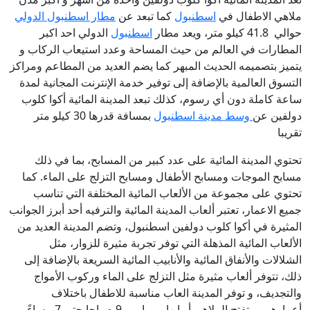
ملاهي الاطفال في
اسطنبول
كما تبعد عن
مطار اسطنبول الدولي
حوالي 41.8 كيلو متر، ويعد مطار
اسطنبول
الدولي احد اكبر
المطارات في العالم من حيث المساحة وعدد استيعاب الركاب و
يتميز بتصميمه الحديث المبهر كما يضم العديد من المطاعم ومراكز
التسوق العالمية بالإضافة إلى توفير خدمة الإنترنت المجانية لمدة
ساعة كاملة دون أي رسوم، كذلك تبعد المدينة المائية أكوا كلوب
دولفين عن
وسط مدينة اسطنبول
بمسافة قدرها 30 كيلو متر
تقريبا
تحتوي المدينة المائية على عدد كبير من المسابح، بما في ذلك
مسابح الموجات ومسابح الأطفال ومسابح التزلج على الماء. كما
تحتوي على مجموعة من الألعاب المائية المختلفة التي تناسب
جميع الاعمار، تعتبر ألعاب المدينة المائية والترفيه أحد أبرز الجوانب
المثيرة في أكوا كلوب دولفين اسطنبول، وتضم المدينة العديد من
الألعاب المائية المذهلة التي توفر تجربة مثيرة للزوار، مثل
الشلالات والأنفاق المائية والأنابيب المائية السريعة بالإضافة إلى
ذلك، تتوفر ألعاب مثيرة مثل التزلج على الماء وركوب الأمواج
والتجديف، و توفر المدينة العاب مناسبة للاطفال باختلاف
أعمارهم، و
تفتح الملاهي أبوابها يوميا من 9 صباحا حتى 7 مساءً