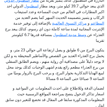
البارزة في اسطنبول كذلك يتميز بقربه من
مطار اسطنبول الدولي
الذي يبعد حوالي 39.7 كيلو متر، ويعد مطار
اسطنبول
الدولي احد
اكبر المطارات في العالم من حيث المساحة وعدد استيعاب
الركاب و يتميز بتصميمه الحديث المبهر كما يضم العديد من
المطاعم
و
مراكز التسوق العالمية
بالإضافة إلى توفير خدمة
الإنترنت المجانية لمدة ساعة كاملة دون اي رسوم، كذلك يبعد برج
العذراء عن
وسط مدينة اسطنبول
بمسافة قدرها 6.7 كيلومتر
تقريبا
يتكون البرج من 6 طوابق و يصل ارتفاعة الي حوالي 23 متر، و
يحمل برج العذراء العديد من القصص والأساطير المحيطة به و لكن
لا يوجد دليلاً على مصداقية أي رواية منهم ، ويضم الطابق السفلي
من برج العذراء مطعم رائع يقدم اشهى الوجبات كذلك يوجد محل
لبيع الهدايا التذكارية بجوار البرج، و يرحب البرج بالزوار يوميًا من
الساعة 9 صباحًا حتى الساعة 6 مساءًا
لضمان الدقة وللاطلاع على احدث المعلومات عن المواعيد و
اسعار تذاكر الدخول ينصح بمراجعة المواقع الرسمية حيث
المعلومات المذكورة سابقا فى المقال قد تخضع للتغير دون سابق
انذار
.