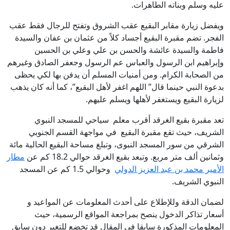
عليه وسلم وبناته الطاهرات.
ويفضل زيارة مقابر البقيع عقب الشروق وتفتح للرجال فقط عقب
الفجر. تضم مقبرة البقيع أجساد كلاً من عثمان بن عفان والسيدة
فاطمة والسيدة عائشة والحسن بن علي وعلي بن الحسين
وإبراهيم ابن الرسول والعباس عم الرسول وجعفر الصادق وغيرهم
من الصحابة الكرام. ومن أمنيات المسلم أن يدفن بها لكي يحظى
بدعوة النبي حينما قال” اللهم اغفر لأهل البقيع”، كما أنه كان يذهب
لزيارة البقيع ويستغفر لأهلها ويسلم عليهم.
تعد مقبرة بقيع الغرقد أقرب معلم سياحي للمسجد النبوي
الشريف، حيث تقع مقبرة البقيع في مواجهة القسم الجنوبي
الشرقي من سور المسجد النبوى، وتبلغ مساحة البقيع الحالية مائة
وثمانين ألف متر مربع. وتبعد بقيع الغرقد حوالي 18.2 كم عن
مطار
الأمير محمد بن عبد العزيز الدولي
وحوالي 1.5 كم عن المسجد
النبوي الشريف.
لضمان الدقة وللإطلاع على أحدث المعلومات عن المواعيد و
أسعار تذاكر الدخول ينصح بمراجعة المواقع الرسمية، حيث
المعلومات المذكورة سابقا فى المقال قد تخضع للتغير دون سابق