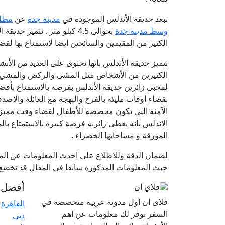
تبعد حديقة الأندلس الموجودة في
مدينة جدة
عن
مطار
وسط مدينة جدة
بحوالى 4.5 كيلو متر . تتميز
الكثير من المقيمين والسائحين ايضا لاستمتاع بها لقضا
تتميز حديقة الأندلس بانها تحتوى على العديد من الأ
الكثيرين من الأشخاص مثل المشي والركض والمشي ل
لمحبي زائرين حديقة الأندلس بفرصة بالاستمتاع بأف
بقضاء أوقات مليئة بالفرح والبهجة مع العائلة والاصدق
الآمنة التي تكون مخصصة للأطفال لقضاء وقت مميز وف
الاندلس بأنه يعطى زائريه فرصة كبيرة بالاستمتاع با
المورقة و مساحاتها الخضراء .
لضمان الدقة وللاطلاع على احدث المعلومات عن الموا
حيث المعلومات المذكورة سابقا فى المقال قد تخضع ل
أفضل ا
فلاى ان أول مدونة عربية متخصصة في
القاهرة
السفر نوفر لك معلومات عن أهم
دبي