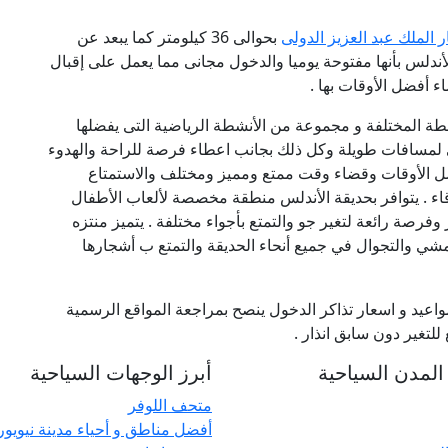
 الملك عبد العزيز الدولى
بحوالى 36 كيلومتر كما يبعد عن
 حديقة الأندلس بأنها مفتوحة يوميا والدخول مجانى مما يعمل على إقبال
ء أفضل الأوقات بها .
نشطة المختلفة و مجموعة من الأنشطة الرياضية التى يفضلها
مسافات طويلة وكل ذلك بجانب اعطاء فرصة للراحة والهدوء
ضل الأوقات وقضاء وقت ممتع ومميز ومختلف والاستمتاع
اء . يتوافر بحديقة الأندلس
منطقة مخصصة
لألعاب الأطفال
رصة رائعة لتغير جو والتمتع بأجواء مختلفة . يتميز منتزه
لمشي والتجوال في جميع أنحاء الحديقة والتمتع ب أشجارها
عيد و اسعار تذاكر الدخول ينصح بمراجعة المواقع الرسمية
لتغير دون سابق انذار .
لمدن السياحية
أبرز الوجهات السياحية
متحف اللوفر
أفضل مناطق و أحياء مدينة نيويو