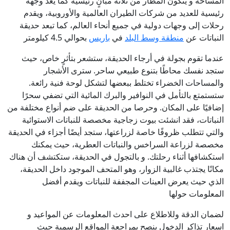
المساحة و يتكون المطار من ثلاثة مبانٍ رئيسية كما يعد وجهة
رئيسية للعديد من شركات الطيران العالمية والأوروبية، ويقدم
رحلات إلى وجهات دولية في جميع أنحاء العالم، كما تبعد حديقة
النباتات عن
منطقة وسط البلد
في
باريس
بحوالي 4.5 كيلومتر
عندما تقوم بجولة في أرجاء الحديقة، ستشعر بتأثرٍ خاص، حيث
ستجد نفسك محاطًا بتنوع طبيعي ساحر. سترى الأشجار
والمساحات الخضراء تختلط ببعضها لتشكل لوحة فنية رائعة.
ستستمتع بالتأمل في النوافير والبرك المائية التي تضفي سحرًا
إضافيًا على المكان. وحرصا من الحديقة على ضم أنواع مختلفة من
النباتات، فقد انشئت بيوت زجاجية مخصصة للنباتات الاستوائية
والتي تتطلب ظروفًا خاصة لزراعتها، ستجد أيضًا أجزاء في الحديقة
مخصصة لزراعة السراخس والنباتات العطرية، حيث يمكنك
استكشافها أثناء رحلتك. و بالتجول في الحديقة، ستكتشف أن هناك
مكانًا يجتذب غالبية الزوار، وهو المتحف الموجود داخل الحديقة،
الذي حيث يعرض العينات المجففة للنباتات ويقدم أفضل
المعلومات حولها
لضمان الدقة وللاطلاع على احدث المعلومات عن المواعيد و
اسعار تذاكر الدخول ينصح بمراجعة المواقع الرسمية حيث