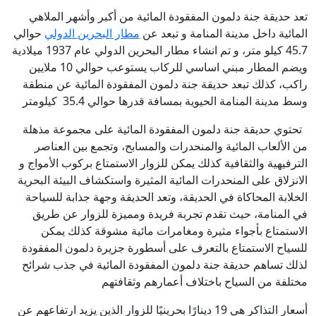
تعد حديقة جنة دلمون المفقودة المائية من أكبر وأشهر الملاهي
المائية داخل مدينة المنامة و تبعد عن
مطار البحرين الدولي
حوالي
45.7 كيلو متر، و تم انشاء مطار البحرين الدولي عام 1937 ميلادية
ويضم المطار مبني اساسي للركاب يستوعب حوالي 10 ملايين
راكب، كذلك تبعد حديقة جنة دلمون المفقودة المائية عن منطقة
وسط مدينة المنامة الحيوية بمسافة قدرها حوالي 35.4 كيلومتر
تحتوي حديقة جنة دلمون المفقودة المائية على مجموعة مذهلة
من الألعاب المائية والمنحدرات والمسابح، وتجمع بين العناصر
الترفيهية والثقافية كذلك يمكن للزوار الاستمتاع بركوب الأمواج و
الانزلاق على المنحدرات المائية المثيرة واستكشاف البيئة البحرية
الخلابة المحاكاة في الحديقة، وتعد الحديقة وجهة جذابة للسياحة
في المنامة، حيث تقدم تجربة فريدة ومميزة للزوار عن طريق
الاستمتاع بأجواء مثيرة ومغامرات مائية مشوقة كذلك يمكن
للسياح الاستمتاع بالتعرف على أسطورة جزيرة دلمون المفقودة
لذلك تساهم حديقة جنة دلمون المفقودة المائية في جذب شرائح
مختلفة من السياح باختلاف أعمارهم وثقافتهم
أسعار التذاكر هي 19 دينارًا بحرينيًا للزوار الذين يزيد ارتفاعهم عن