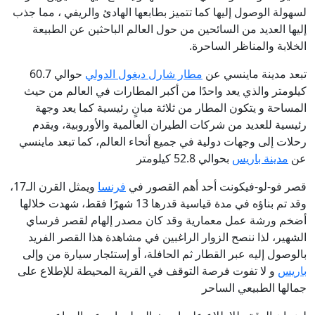
لسهولة الوصول إليها كما تتميز بطابعها الهادئ والريفي ، مما جذب
إليها العديد من السائحين من حول العالم الباحثين عن الطبيعة
الخلابة والمناظر الساحرة.
تبعد مدينة ماينسي عن
مطار شارل ديغول الدولي
حوالي 60.7
كيلومتر والذي يعد واحدًا من أكبر المطارات في العالم من حيث
المساحة و يتكون المطار من ثلاثة مبانٍ رئيسية كما يعد وجهة
رئيسية للعديد من شركات الطيران العالمية والأوروبية، ويقدم
رحلات إلى وجهات دولية في جميع أنحاء العالم، كما تبعد ماينسي
عن
مدينة باريس
بحوالي 52.8 كيلومتر
قصر فو-لو-فيكونت أحد أهم القصور في
فرنسا
ويمثل القرن الـ17،
وقد تم بناؤه في مدة قياسية قدرها 13 شهرًا فقط، شهدت خلالها
أضخم ورشة عمل معمارية وقد كان مصدر إلهام لقصر فرساي
الشهير، لذا ننصح الزوار الراغبين في مشاهدة هذا القصر الفريد
بالوصول إليه عبر القطار ثم الحافلة، أو إستئجار سيارة من وإلى
باريس
و لا تفوت فرصة التوقف في القرية المحيطة للإطلاع على
جمالها الطبيعي الساحر