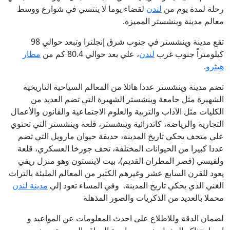
رحلة لمدة يوم من
لندن
لقضاء يوما لا ينتسي في شوارع ووسط
معالم مدينة وينشستر المميزة.
تقع مدينة وينشستر في جنوب شرق إنجلترا وتبعد حوالي 98
كيلومتراً جنوب غرب
لندن
، علي بعد حوالي 80.4 كم من
مطار
هيثرو
.
تضم مدينة وينشستر عددا هائلا من المعالم السياحية التاريخية
الشهيرة مثل جامعة وينشستر الشهيرة التي تضم العديد من
الكليات مثل الآداب والتربية والعلوم الاجتماعية والقانون والأعمال
التجارية والرياضة، كاتدرائية وينشستر، قلعة وينشستر التي تحتوي
علي متحف يحكي تاريخ المدينة، حديقة حيوان مارويل التي تضم
عددا كبيرا من الحيوانات المختلفة، تحف جورخا العسكري، قلعة
ولفيسي (قصر المطران القديم)، بيت لاينستون وهو منزل ريفي
يعود للقرن السابع عشر وغيرهم الكثير من المعالم المليئة بالتراث
الغني الذي يحكي تاريخ المدينة.
وفي المساء تعود إلي
مدينة لندن
محملا بالعديد من الذكريات والصور المذهلة
لضمان الدقة وللاطلاع على احدث المعلومات عن المواعيد و