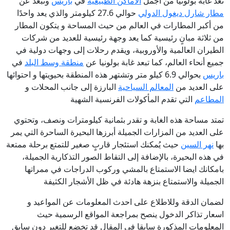
تعد غابة بولونيا من اجمل
الاماكن الطبيعية
في
باريس
وتبعد عن
مطار شارل ديغول الدولي
حوالي 27.6 كيلومتر والذي يعد واحدًا
من أكبر المطارات في العالم من حيث المساحة و يتكون المطار
من ثلاثة مبانٍ رئيسية كما يعد وجهة رئيسية للعديد من شركات
الطيران العالمية والأوروبية، ويقدم رحلات إلى وجهات دولية في
جميع أنحاء العالم، كما تبعد غابة بولونيا عن
منطقة وسط البلد
في
باريس
بحوالي 6.9 كيلو متر وتشتهر هذه المنطقة بحيويتها و احتوائها
على العديد من
المعالم السياحية
البارزة إلى جانب المحلات و
المطاعم
التي تقدم المأكولات الفرنسية الشهية
تمتد مساحة هذه الغابة و تقدر بثمانية كيلومترات ونصف، وتحتوي
على العديد من المزارات الجميلة أبرزها البحيرة الساحرة التي يمر
بها
نهر السين
حيث يُمكنك استئجار قاربٍ صغير للتمتع برحلة ممتعة
في هذه البحيرة، بالإضافة إلى التقاط الصور التذكارية الجميلة،
بامكانك ايضا الاستمتاع بالمشي وركوب الدراجات في ممراتها
الجميلة والاستمتاع بنزهة هادئة في ظل الأشجار الكثيفة
لضمان الدقة وللاطلاع على احدث المعلومات عن المواعيد و
اسعار تذاكر الدخول ينصح بمراجعة المواقع الرسمية حيث
المعلومات المذكورة سابقا فى المقال قد تخضع للتغير دون سابق