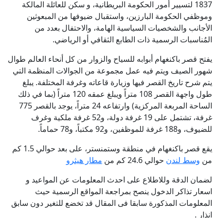
1837 لتسيير أمور الحكومة البريطانية، و سكن للعائلة المالكة
وموظفي الحكومة البارزين، واستقبال ضيوفها من المبعوثين
الأجانب والشخصيات السياسية الهامة، والاحتفال بعدد من
المُناسبات الرسمية ذات الطابع الثقافي أو الرياضي.
يفتح قصر باكنغهام أبوابه للسياح والزوار من كل أنحاء العالم طوال
شهور الصيف ويتم فيه عمل مجموعة من الجوالات المنظمة التي
يتم شرح تاريخ القصر فيها وزيارة قاعاته وغرفة المختلفة. يبلغ
طول واجهة القصر 108 متراً ويبلغ عمقه 120 متراً (بما في ذلك
الساحة المربعة المركزية) وارتفاعه 24 متراً، يوجد بالقصر 775
غرفة، تشتمل على 19 غرفة دولة، و52 غرفة ملكية وغرف
للضيوف، و188 غرفة للموظفين، و92 مكتباً، و78 حماماً.
يقع قصر باكنغهام في منطقة وستمنستر، على بعد حوالي 1.5 كم
من
وسط لندن
حوالي 24.6 كم من
مطار هيثرو
لضمان الدقة وللاطلاع على احدث المعلومات عن المواعيد و
اسعار تذاكر الدخول ينصح بمراجعة المواقع الرسمية حيث
المعلومات المذكورة سابقا فى المقال قد تخضع للتغير دون سابق
انذار .