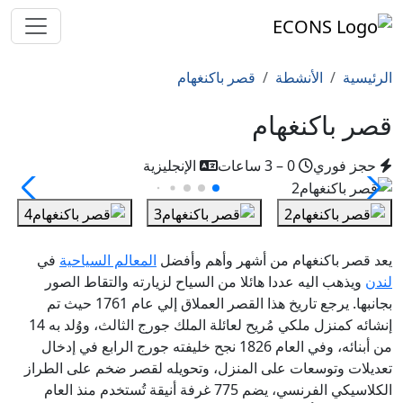
الرئيسية
الأنشطة
قصر باكنغهام
قصر باكنغهام
حجز فوري
0 – 3 ساعات
الإنجليزية
يعد قصر باكنغهام من أشهر وأهم وأفضل
المعالم السياحية
في
لندن
ويذهب اليه عددا هائلا من السياح لزيارته والتقاط الصور
بجانبها. يرجع تاريخ هذا القصر العملاق إلي عام 1761 حيث تم
إنشائه كمنزل ملكي مُريح لعائلة الملك جورج الثالث، ووُلد به 14
من أبنائه، وفي العام 1826 نجح خليفته جورج الرابع في إدخال
تعديلات وتوسعات على المنزل، وتحويله لقصر ضخم على الطراز
الكلاسيكي الفرنسي، يضم 775 غرفة أنيقة تُستخدم منذ العام