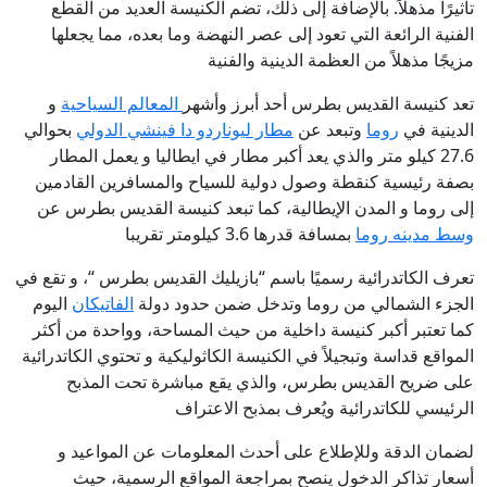
تأثيرًا مذهلاً. بالإضافة إلى ذلك، تضم الكنيسة العديد من القطع
الفنية الرائعة التي تعود إلى عصر النهضة وما بعده، مما يجعلها
مزيجًا مذهلاً من العظمة الدينية والفنية
تعد كنيسة القديس بطرس أحد أبرز وأشهر
المعالم السياحية
و
الدينية في
روما
وتبعد عن
مطار ليوناردو دا فينشي الدولي
بحوالي
27.6 كيلو متر والذي يعد أكبر مطار في ايطاليا و يعمل المطار
بصفة رئيسية كنقطة وصول دولية للسياح والمسافرين القادمين
إلى روما و المدن الإيطالية، كما تبعد كنيسة القديس بطرس عن
وسط مدينه روما
بمسافة قدرها 3.6 كيلومتر تقريبا
تعرف الكاتدرائية رسميًا باسم “بازيليك القديس بطرس “، و تقع في
الجزء الشمالي من روما وتدخل ضمن حدود دولة
الفاتيكان
اليوم
كما تعتبر أكبر كنيسة داخلية من حيث المساحة، وواحدة من أكثر
المواقع قداسة وتبجيلاً في الكنيسة الكاثوليكية و تحتوي الكاتدرائية
على ضريح القديس بطرس، والذي يقع مباشرة تحت المذبح
الرئيسي للكاتدرائية ويُعرف بمذبح الاعتراف
لضمان الدقة وللإطلاع على أحدث المعلومات عن المواعيد و
أسعار تذاكر الدخول ينصح بمراجعة المواقع الرسمية، حيث