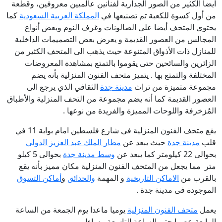
ايضا الكثير من الصور الجدارية لفنانين عالميين معروفين، وقطعة
من أول كسوة للكعبة تم تصنيعها في
المملكة العربية السعودية
كما
يحتوى المتحف أيضا على الصالونات وغرف النوم وبعض أنواع
المجالس من العصور القديمة و يعرض بعض التصميمات الداخلية
للمنازل ذات الأذواق المتنوعة حيث يذهب الى المتحف الكثير من
الزائرين والسائحين حتى يقوموا بالتمتع بمشاهدة المعروضات
المختلفة والتمتع بها . يتميز متحف الفنون المنزلية بأنه يضم
مجموعة متميزة من تراث
مدينة جدة
الثقافي الذي يرجع الى
العصور القديمة كما أنه يضم مجموعة من التحف المنزلية والأطباق
المُزخرفة واللوحات المميزة والفريدة من نوعها .
يقع متحف الفنون المنزلية في شارع فلسطين امام بوابة 11 في
قلب
مدينة جدة
حيث يبعد عن
مطار الملك عبد العزيز الدولي
بحوالى 22 كيلومتر كما يبعد عن
وسط مدينة جدة
بحوالى 5 كيلو
متر مما يجعل من المتحف الفنون المنزلية مكان مميز بأنه يقع
بالقرب من
الاماكن التاريخية
و المهمة
والحدائق
و
أماكن التسوق
الموجودة فى مدينة جدة .
يعمل
متحف الفنون المنزلية
يوميا ماعدا يوم الجمعة من الساعة
الرابعة عصرا حتى الساعة التاسعة مساءا .