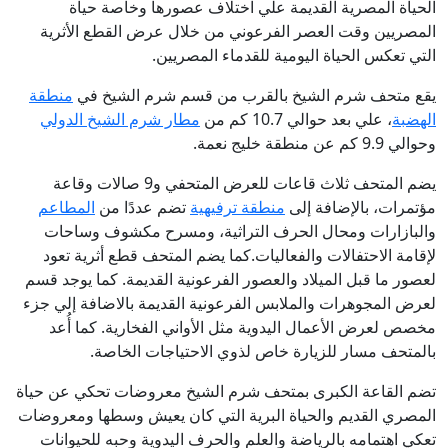
الحياة المصرية القديمة علي اختلاف عصورها وخاصة حياة
المصريين وقت العصر الفرعوني من خلال عرض القطع الأثرية
التي تعكس الحياة اليومية للقدماء المصريين.
يقع متحف شرم الشيخ بالقرب من قسم شرم الشيخ في
منطقة
الهضبة
، علي بعد حوالي 10.7 كم من
مطار شرم الشيخ الدولي
وحوالي 9.9 كم عن منطقة خليج نعمة.
يضم المتحف ثلاث قاعات للعرض المتحفي و9 صالات وقاعة
مؤتمرات، بالإضافة إلى
منطقة ترفيهية
تضم عددًا من
المطاعم
والبازارات ومحال الحرف التراثية، ومسرح مكشوف وساحات
لإقامة الاحتفالات والفعاليات.كما يضم المتحف قطع أثرية تعود
لعصور ما قبل الميلاد والعصور الفرعونية القديمة. كما يوجد قسم
لعرض المجوهرات والملابس الفرعونية القديمة بالاضافة إلي جزء
مخصص لعرض الأعمال اليدوية مثل الأواني الفخارية. كما أُعد
بالمتحف مسار للزيارة خاص لذوي الاحتياجات الخاصة.
تضم القاعة الكبرى بمتحف شرم الشيخ معروضات تحكي عن حياة
المصري القديم والحياة البرية التي كان يعيش وسطها ومعروضات
تعكي اهتمامه بالرياضة والعلم والحرف اليدوية وحبه للحيوانات