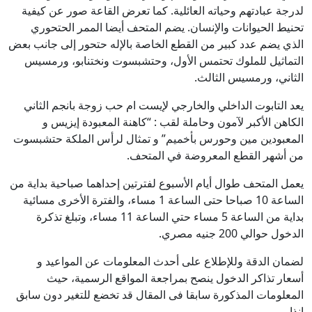
لدرجة عبادتهم وحياته العائلية. كما تعرض القاعة صور عن كيفية
تحنيط الحيوانات والإنسان. يضم المتحف أيضا الممر الحتحوري
الذي يضم عدد كبير
من القطع الخاصة بالإله حتحور إلى جانب بعض
التماثيل للملوك تحتمس الأول، وحتشبسوت ونختنابو، ورمسيس
الثاني، ورمسيس الثالث.
يعد التابوت الداخلي والخارجي لإيست ام حب زوجة بانجم الثاني
الكاهن الأكبر لآمون وحاملة لقب : “كاهنة المعبودة إيزيس و
المعبودين مين وحورس بأخميم” و تمثال لرأس الملكة حتشبسوت
من أشهر القطع المعروضة في المتحف.
يعمل المتحف طوال أيام الأسبوع لفترتين إحداهما صباحية بداية من
الساعة 10 صباحا حتى الساعة 1 مساء، والفترة الأخرى مسائية
بداية من الساعة 5 مساء حتي الساعة 11 مساء، وتبلغ تذكرة
الدخول حوالي 200 جنيه مصري.
لضمان الدقة وللإطلاع على أحدث المعلومات عن المواعيد و
أسعار تذاكر الدخول ينصح بمراجعة المواقع الرسمية، حيث
المعلومات المذكورة سابقا فى المقال قد تخضع للتغير دون سابق
إنذار .