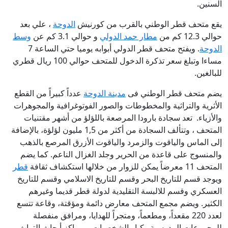
السنين.
يقع متحف قطر الوطني بالقرب من كورنيش
الدوحة
، علي بعد
حوالي 12.3 كم من
مطار حمد الدولي
و حوالي 3.1 كم عن
وسط
الدوحة
. ويفتح متحف قطر الدولي أبوابه يوميا حتي الساعة 7
مساءا وتبلغ سعر تذكرة الدخول للمتحف حوالي 100 ريال قطري
للبالغين.
يضم متحف قطر الوطني فى
مدينة الدوحة
عدداً كبيراً من القطع
الأثرية والتراثية والمخطوطات والصور الفوتوغرافية والمجوهرات
والأزياء. تعد سجادة بارودا المرصعة باللؤلؤ من أشهر مقتنيات
المتحف ، وتتألف السجادة من أكثر من 1,5 مليون لؤلؤة، بالإضافة
إلى الماس والياقوت والزمرد والياقوت الأزرق المرصع بالذهب
والمنسوج على قاعدة من الحرير وجلد الغزال الناعم. كما يضم
المتحف 11 معرضاً يمكن للزوار من خلالها استكشاف ثقافة
قطر
ويوجد قسم للتاريخ البحر وقسم للتاريخ الاسلامي وقسم للتاريخ
العسكري وقسم للالبسة التقليدية لدولة قطر قديما وغيرهم
الكثير. ويضم مجمع المتحف معارض دائمة ومؤقتة، وقاعة تتسع
لعدد 220 مقعداً، ومطعماً، ومتجراً للهدايا، ومرافق منفصلة
للمجموعات المدرسية وكبار الشخصيات، ومراكز أبحاث التراث،