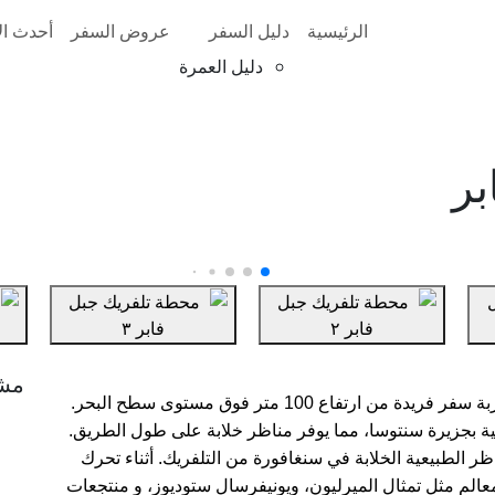
الرئيسية
دليل السفر
عروض السفر
أحدث الأ
دليل العمرة
بر
مش
نظام نقل مميز يوفر لركابه تجربة سفر فريدة من ارتفاع 100 متر فوق مستوى سطح البحر.
سية بجزيرة سنتوسا، مما يوفر مناظر خلابة على طول الطريق.
اظر الطبيعية الخلابة في سنغافورة من التلفريك. أثناء تحرك
الم مثل تمثال الميرليون، ويونيفرسال ستوديوز، و منتجعات