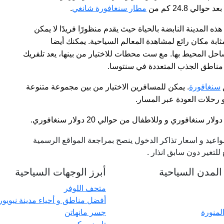
ي 24.8 كم من
مطار سنغافورة شانغي
.
 المدينة النابضة بالحياة حيث يقدم منظورًا فريدًا لا يمكن
ثابة مكان رائع لمشاهدة المعالم السياحية. يمكنك أيضا
حل المحيط بها. مع ست محطات للاختيار من بينها، يعد تلفريك
مناطق الجذب المتعددة في سنتوسا.
سنغافورة
. يمكن للمسافرين الاختيار من بين مجموعة متنوعة
حلات العودة عبر المسار.
عيد و اسعار تذاكر الدخول ينصح بمراجعة المواقع الرسمية
لتغير دون سابق انذار
.
لمدن السياحية
أبرز الوجهات السياحية
متحف اللوفر
أفضل مناطق و أحياء مدينة نيويو
المنورة
جسر مانهاتن
تايمز سكوير