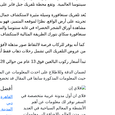
سينتوسا العالمية. وتقع محطة تلفريك جبل فابر على بعد حوال
يُعد تلفريك سنغافورة وسيلة مثيرة لاستكشاف جمال هذه
تجربته على أرض الواقع. نظرًا لموقعه المتميز، فهو بم
مشاهدة أوراق الشجر الخضراء في غابة سنتوسا والسا
سنغافورة سكاي نتورك الطريقة المثالية لاستكشاف 
كما أنه يوفر للركاب فرصة لالتقاط صور مذهلة لأفق
من عروض التلفريك التي تشمل رحلات ذهاب فقط أو ر
تبدأ أسعار ركوب البالغين فوق 13 عام من حوالي 28 دولار سنغافوري و وللاطفال من حوالي 20 دولار سنغافوري.
لضمان الدقة وللاطلاع على احدث المعلومات عن الموا
حيث المعلومات المذكورة سابقا فى المقال قد تخضع ل
أفضل ا
فلاى ان أول مدونة عربية متخصصة في
القاهرة
السفر نوفر لك معلومات عن أهم
دبي
الأنشطة و المعالم السياحية في العديد
المدينة 
من مدن العالم بالإضافة إلي معلومات
جدة