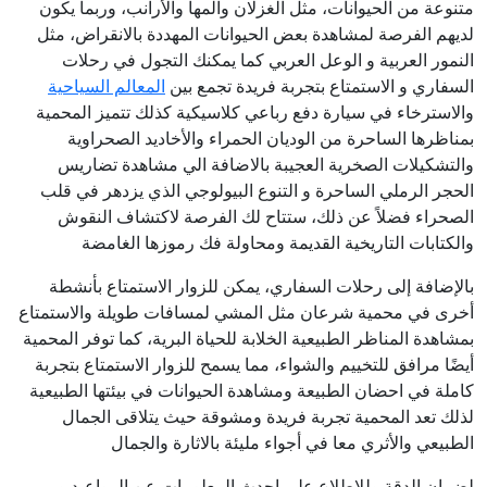
متنوعة من الحيوانات، مثل الغزلان والمها والأرانب، وربما يكون
لديهم الفرصة لمشاهدة بعض الحيوانات المهددة بالانقراض، مثل
النمور العربية و الوعل العربي كما يمكنك التجول في رحلات
السفاري و الاستمتاع بتجربة فريدة تجمع بين
المعالم السياحية
والاسترخاء في سيارة دفع رباعي كلاسيكية كذلك تتميز المحمية
بمناظرها الساحرة من الوديان الحمراء والأخاديد الصحراوية
والتشكيلات الصخرية العجيبة بالاضافة الي مشاهدة تضاريس
الحجر الرملي الساحرة و التنوع البيولوجي الذي يزدهر في قلب
الصحراء فضلاً عن ذلك، ستتاح لك الفرصة لاكتشاف النقوش
والكتابات التاريخية القديمة ومحاولة فك رموزها الغامضة
بالإضافة إلى رحلات السفاري، يمكن للزوار الاستمتاع بأنشطة
أخرى في محمية شرعان مثل المشي لمسافات طويلة والاستمتاع
بمشاهدة المناظر الطبيعية الخلابة للحياة البرية، كما توفر المحمية
أيضًا مرافق للتخييم والشواء، مما يسمح للزوار الاستمتاع بتجربة
كاملة في احضان الطبيعة ومشاهدة الحيوانات في بيئتها الطبيعية
لذلك تعد المحمية تجربة فريدة ومشوقة حيث يتلاقى الجمال
الطبيعي والأثري معا في أجواء مليئة بالاثارة والجمال
لضمان الدقة وللاطلاع على احدث المعلومات عن المواعيد و