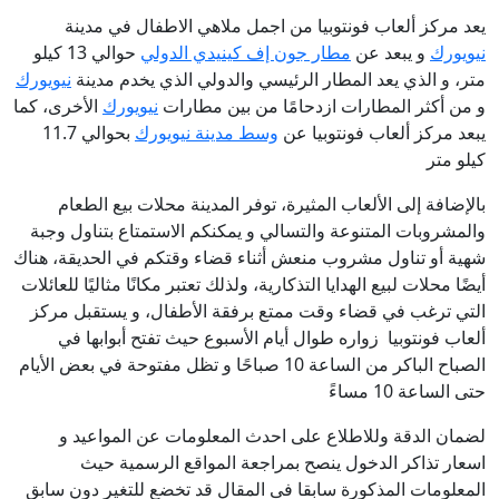
يعد مركز ألعاب فونتوبيا من اجمل ملاهي الاطفال في مدينة
نيويورك
و يبعد عن
مطار جون إف كينيدي الدولي
حوالي 13 كيلو
متر، و الذي يعد المطار الرئيسي والدولي الذي يخدم مدينة
نيويورك
و من أكثر المطارات ازدحامًا من بين مطارات
نيويورك
الأخرى، كما
يبعد مركز ألعاب فونتوبيا عن
وسط مدينة نيويورك
بحوالي 11.7
كيلو متر
بالإضافة إلى الألعاب المثيرة، توفر المدينة محلات بيع الطعام
والمشروبات المتنوعة والتسالي و يمكنكم الاستمتاع بتناول وجبة
شهية أو تناول مشروب منعش أثناء قضاء وقتكم في الحديقة، هناك
أيضًا محلات لبيع الهدايا التذكارية، ولذلك تعتبر مكانًا مثاليًا للعائلات
التي ترغب في قضاء وقت ممتع برفقة الأطفال، و يستقبل مركز
ألعاب فونتوبيا زواره طوال أيام الأسبوع حيث تفتح أبوابها في
الصباح الباكر من الساعة 10 صباحًا و تظل مفتوحة في بعض الأيام
حتى الساعة 10 مساءً
لضمان الدقة وللاطلاع على احدث المعلومات عن المواعيد و
اسعار تذاكر الدخول ينصح بمراجعة المواقع الرسمية حيث
المعلومات المذكورة سابقا فى المقال قد تخضع للتغير دون سابق