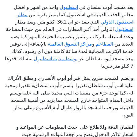
يعد مسجد أيوب سلطان في
اسطنبول
واحد من اشهر و افضل
معالم الجذب الدينية في اسطنبول كما يتميز بقربه من
مطار
اسطنبول الدولي
الذي يبعد حوالي 36.2 كيلو متر، ويعد مطار
اسطنبول
الدولي أحد أكبر المطارات في العالم من حيث المساحة
وعدد استيعاب الركاب و يتميز بتصميمه الحديث المبهر كما يضم
العديد من
المطاعم
و
مراكز التسوق العالمية
بالإضافة إلى توفير
خدمة الإنترنت المجانية لمدة ساعة كاملة دون أي رسوم، كذلك
يبعد مسجد أيوب سلطان عن
وسط مدينة اسطنبول
بمسافة قدرها
7 كيلو متر تقريبا
و يضم المسجد ضريح يمثل قبر أبو أيوب الأنصاري و يطلق الأتراك
علية اسم أيوب سلطان تقديرا باسم «أيوب سلطان» تقديرا ومحبة
له ،كما توجد جزء من مقتنيات النبي محمد صلى الله عليه وسلم
داخل المقام المتواجد خارج المسجد مما يزيد من أهمية المسجد
الدينية، ويرحب المسجد بالزوار طوال أيام الأسبوع وعلى مدار
اليوم
لضمان الدقة وللاطلاع على احدث المعلومات عن المواعيد و
اسعار تذاكر الدخول ينصح بمراجعة المواقع الرسمية حيث