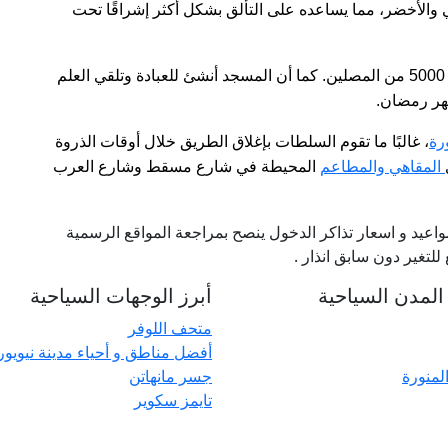
مي والأخضر، مما يساعده على التألق بشكل أكثر إشراقًا تحت
يمكن قاعة الصلاة الرئيسية أن تستوعب ما يصل إلى 5000 من المصلين. كما أن المسجد أنشئ للعبادة وتلقي العلم
هر رمضان.
رة
، غالبًا ما تقوم السلطات بإغلاق الطريق خلال أوقات الذروة
المقاهي والمطاعم
المحيطة في شارع مسقط وشارع العرب
عيد و اسعار تذاكر الدخول ينصح بمراجعة المواقع الرسمية
لتغير دون سابق انذار
.
لمدن السياحية
أبرز الوجهات السياحية
متحف اللوفر
أفضل مناطق و أحياء مدينة نيويو
المنورة
جسر مانهاتن
تايمز سكوير