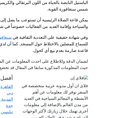
الباستيل النابضة بالحياة من اللون البرتقالي والكري
شمس سنغافورة القوية.
والسياحة وإقامة العديد من الفعاليات خصوصاً في ش
وفي شهادة حقيقية على التعددية الثقافية في
سنغافو
للسماح للمصلين بالاختلاط حول المسجد. كما أن لدي
قاعدة صارمة بعدم بيع أي كحول.
لضمان الدقة وللاطلاع على احدث المعلومات عن الموا
حيث المعلومات المذكورة سابقا فى المقال قد تخضع ل
أفضل ا
فلاى ان أول مدونة عربية متخصصة في
القاهرة
السفر نوفر لك معلومات عن أهم
دبي
الأنشطة و المعالم السياحية في العديد
المدينة 
من مدن العالم بالإضافة إلي معلومات
جدة
آخرى تهمك خلال زيارتك لأكثر الوجهات
تبليسي
السياحية شهرة في العالم العربي