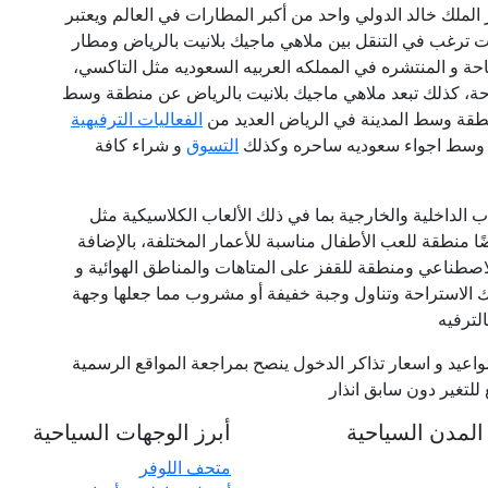
عتبر مطار الملك خالد الدولي واحد من أكبر المطارات في العالم ويعتبر
نت ترغب في التنقل بين ملاهي ماجيك بلانيت بالرياض ومطار
احة و المنتشره في المملكه العربيه السعوديه مثل التاكسي،
تاحة، كذلك تبعد ملاهي ماجيك بلانيت بالرياض عن منطقة وسط
الفعاليات الترفيهية
شي وسط اجواء سعوديه ساحره وكذلك
التسوق
و شراء كافة
لداخلية والخارجية بما في ذلك الألعاب الكلاسيكية مثل
أيضًا منطقة للعب الأطفال مناسبة للأعمار المختلفة، بالإضافة
الاصطناعي ومنطقة للقفز على المتاهات والمناطق الهوائية و
 الاستراحة وتناول وجبة خفيفة أو مشروب مما جعلها وجهة
لترفيه
عيد و اسعار تذاكر الدخول ينصح بمراجعة المواقع الرسمية
لتغير دون سابق انذار
لمدن السياحية
أبرز الوجهات السياحية
متحف اللوفر