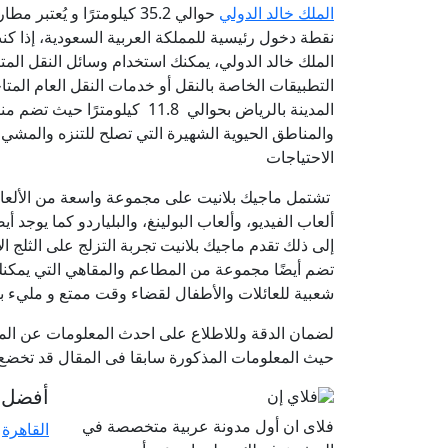
الملك خالد الدولي
حوالي 35.2 كيلومترًا و يُ
نقطة دخول رئيسية للمملكة العربية السعودية، إذا ك
الملك خالد الدولي، يمكنك استخدام وسائل النقل المت
التطبيقات الخاصة بالنقل أو خدمات النقل العام الم
المدينة بالرياض بحوالي 11.8 كيلومترًا حيث تضم منطقة وسط المدينة في الرياض العديد من
والمناطق الحيوية الشهيرة التي تصلح للتنزه والم
الاحتياجات
تشتمل ماجيك بلانيت على مجموعة واسعة من الألعاب ا
ألعاب الفيديو، وألعاب البولينغ، والبلياردو كما يوجد 
إلى ذلك تقدم ماجيك بلانيت تجربة التزلج على الثلج 
تضم أيضًا مجموعة من المطاعم والمقاهي التي يمكنك
شعبية للعائلات والأطفال لقضاء وقت ممتع و مليء با
لضمان الدقة وللاطلاع على احدث المعلومات عن الموا
حيث المعلومات المذكورة سابقا فى المقال قد تخضع ل
أفضل ا
فلاى ان أول مدونة عربية متخصصة في
القاهرة