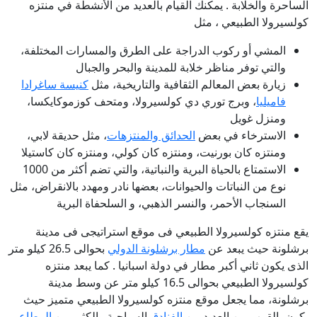
الساحرة والخلابة . يمكنك القيام بالعديد من الأنشطة في منتزه
كولسيرولا الطبيعي ، مثل
المشي أو ركوب الدراجة على الطرق والمسارات المختلفة،
والتي توفر مناظر خلابة للمدينة والبحر والجبال
زيارة بعض المعالم الثقافية والتاريخية، مثل
كنيسة ساغرادا
فاميليا
، وبرج توري دي كولسيرولا، ومتحف كوزموكايكسا،
ومنزل غويل
الاسترخاء في بعض
الحدائق والمنتزهات
، مثل حديقة لابي،
ومنتزه كان بورنيت، ومنتزه كان كولي، ومنتزه كان كاستيلا
الاستمتاع بالحياة البرية والنباتية، والتي تضم أكثر من 1000
نوع من النباتات والحيوانات، بعضها نادر ومهدد بالانقراض، مثل
السنجاب الأحمر، والنسر الذهبي، و السلحفاة البرية
يقع منتزه كولسيرولا الطبيعي فى موقع استراتيجى فى مدينة
برشلونة حيث يبعد عن
مطار برشلونة الدولي
بحوالى 26.5 كيلو متر
الذى يكون ثاني أكبر مطار في دولة اسبانيا . كما يبعد منتزه
كولسيرولا الطبيعي بحوالى 16.5 كيلو متر عن وسط مدينة
برشلونة، مما يجعل موقع منتزه كولسيرولا الطبيعي متميز حيث
يكون بالقرب من العديد من
الفنادق
السياحية والكثير من
المطاعم