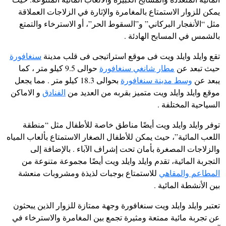
يمكن للزوار الاستمتاع بالمغامرة والإثارة في الزلاجات العملاقة
مثل “الأنفجار البركاني” و”السقوط الحر”، أو الاسترخاء والتمتع
بالشمس في المسابح الهادئة .
تقع وايلد وايلد ويت فى موقع استراتيجى فى قلب مدينة
سنغافورة
حيث تبعد عن
مطار شانغي سنغافورة
حوالى 9.5 كيلو متر ، كما
يبعد عن
وسط مدينة سنغافورة
بحوالى 18.3 كيلو متر . مما يجعل
موقع وايلد وايلد ويت متميز بقربه من العديد من
الفنادق
و الاماكن
السياحية المختلفة .
توفر وايلد وايلد ويت أيضًا مناطق خاصة للأطفال مثل “منطقة
اللعب المائية”، حيث يمكن للأطفال الصغار الاستمتاع بألعاب المياه
والزلاجات المصغرة بأمان تحت إشراف الآباء . بالإضافة إلى
التجربة المائية، تقدم وايلد وايلد ويت أيضًا مجموعة متنوعة من
المطاعم والمقاهي
للاستمتاع بوجبات لذيذة ومشروبات منعشة
بين الأنشطة المائية .
تعتبر وايلد وايلد ويت سنغافورة وجهة ممتازة للزوار الذين يبحثون
عن تجربة مائية ممتعة ومثيرة تجمع بين المغامرة والاسترخاء في