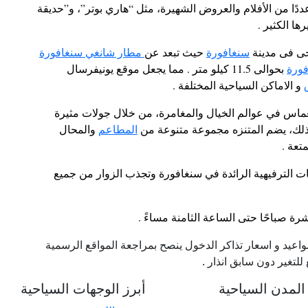
ددًا من الأفلام والعروض الشهيرة، مثل “هاري بوتر”، و”حديقة
ها الكثير .
ى فى مدينة
سنغافورة
حيث تبعد عن
مطار شانغي سنغافورة
ورة
بحوالى 11.5 كيلو متر . مما يجعل موقع يونيفرسال
و الاماكن السياحية المختلفة .
غماس في عوالم الخيال والمغامرة، من خلال جولات مثيرة
 ذلك، يضم المتنزه مجموعة متنوعة من
المطاعم
والمحال
تعة .
ت الترفيهية الرائدة في سنغافورة وتجذب الزوار من جميع
ة صباحًا حتى الساعة الثامنة مساءً .
عيد و اسعار تذاكر الدخول ينصح بمراجعة المواقع الرسمية
لتغير دون سابق انذار
.
لمدن السياحية
أبرز الوجهات السياحية