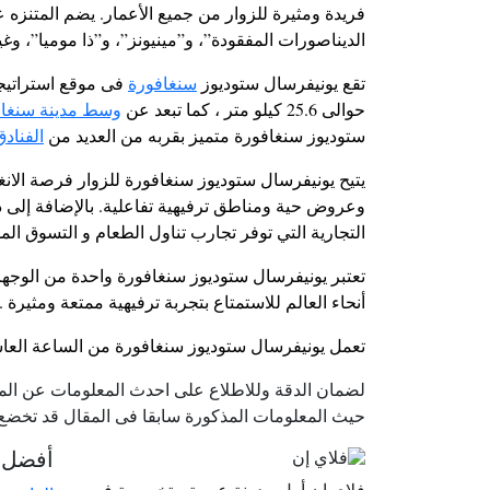
فريدة ومثيرة للزوار من جميع الأعمار. يضم المتنزه ع
الديناصورات المفقودة”، و”مينيونز”، و”ذا موميا”، وغير
تقع يونيفرسال ستوديوز
سنغافورة
فى موقع استراتيج
حوالى 25.6 كيلو متر ، كما تبعد عن
وسط مدينة سنغاف
ستوديوز سنغافورة متميز بقربه من العديد من
الفنادق
يتيح يونيفرسال ستوديوز سنغافورة للزوار فرصة الان
وعروض حية ومناطق ترفيهية تفاعلية. بالإضافة إلى
التجارية التي توفر تجارب تناول الطعام و التسوق المم
تعتبر يونيفرسال ستوديوز سنغافورة واحدة من الوجها
أنحاء العالم للاستمتاع بتجربة ترفيهية ممتعة ومثيرة .
تعمل يونيفرسال ستوديوز سنغافورة من الساعة العاشر
لضمان الدقة وللاطلاع على احدث المعلومات عن الموا
حيث المعلومات المذكورة سابقا فى المقال قد تخضع ل
أفضل ا
فلاى ان أول مدونة عربية متخصصة في