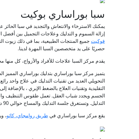
سبا بوراساري بوكيت
يمكنك الاسترخاء والانتعاش والتجديد في سبا الحائز ع
إزالة السموم و التدليك وعلاجات التجميل بين أفضل ا
فوكيت
جميع المنتجات الطبيعية، بما في ذلك زيوت التد
حصريًا على يد متخصصين السبا المهرة لدينا.
يقدم مركز السبا علاجات للأفراد والأزواج، كل منها
يتميز مركز سبا بوراساري بتدليك بوراساري المميز ال
التحويلي العديد من تقنيات التدليك في علاج واحد رائع: 
التقليدية وتقنيات العلاج بالضغط الإبري ، بالإضافة 
الجسم ويجدد شباب العقل. تعمل طقوس التنظيف والتنس
التدليل. وتستغرق جلسة التدليك والمساج حوالي 90 دقيقة.
يقع مركز سبا بوراساري في
طريق روامجاي، كاثو
، ويبع