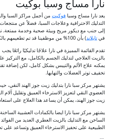
نارا مساج وسبا بوكيت
يعد نارا مساج وسبا
فوكيت
من أجمل مراكز السبا وال
التدليك الاحترافية وعلاجات السبا، فضلاً عن منتجعات ا
في
تايلاند
) بأن 100% من موظفينا قد تم تطعيمهم بالكامل.
تقدم القائمة المميزة في نارا علاجًا تدليكيًا رائعًا يجب
بالزيت العلاجي لتدليك الجسم بالكامل، مع التركيز على
يمكنه علاج الألم والتيبس بشكل كامل، لكن إضافة تق
تخفيف توتر العضلات والتهابها.
يشتهر مركز سبا نارا بتدليك زيت جوز الهند النقي، حي
العضوي النقي لتعزيز الاسترخاء العميق وتقليل آلام الع
زيت جوز الهند، يمكن أن يساعد هذا العلاج على استع
يشتهر مركز سبا نارا ايضا بالكمادات العشبية الساخن
الساخن مع التدليك بالزيت العطري العديد من الفوائد 
الطبيعية على تحفيز الاسترخاء العميق وتساعد على تخ