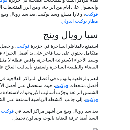
تقدم مراكز السبا والمنتجعات الصحية في جزيرة
فوك
والحصول على أيام من الراحة، ومن أبرز المنتجعات 
فوكيت
، و نارا مساج وسبا بوكيت. يعد سبا رويال وينج من أ
مطار بوكيت الدولي
سبا رويال وينج
استمتع بالمناظر الساحرة في جزيرة
فوكيت
، واحصل 
متكامل يحتوي على سبا فاخر على يد أفضل الخبراء ف
وسط الأجواء الاستوائية الساحرة، واقض عطلة لا مثيل ل
البيضاء والطبيعة الساحرة واستمتع بأساليب العلاج على
انعم بالرفاهية والهدوء في أفضل المراكز العلاجية في
أفضل منتجعات
فوكيت
، حيث ستحصل على أفضل الأسا
الشمس الرائعة وجرِّب أساليب الأيروفيدك لاستعادة 
فوكيت
، إلى جانب الأنشطة الرياضية الممتعة على ال
يعد سبا رويال وينج من أشهر مراكز السبا في
فوكيت
و
السبا أيضا غرفة للعناية بالوجه وصالون تجميل.