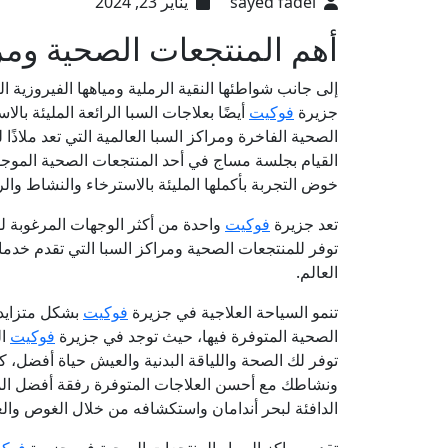
sayed fadel
يناير 23, 2024
أهم المنتجعات الصحية وم
إلى جانب شواطئها النقية الرملية ومياهها الفيروزية ال
جزيرة
فوكيت
أيضًا بعلاجات السبا الرائعة المليئة بال
الصحية الفاخرة ومراكز السبا العالمية التي تعد ملاذًا 
القيام بجلسة مساج في أحد المنتجعات الصحية الموجو
خوض التجربة بأكملها المليئة بالاسترخاء والنشاط والر
تعد جزيرة
فوكيت
واحدة من أكثر الوجهات المرغوبة لق
توفر للمنتجعات الصحية ومراكز السبا التي تقدم خدم
العالم.
تنمو السياحة العلاجية في جزيرة
فوكيت
بشكل متزايد ح
الصحية المتوفرة فيها، حيث توجد في جزيرة
فوكيت
ال
توفر لك الصحة واللياقة البدنية والعيش حياة أفضل، 
ونشاطك مع أحسن العلاجات المتوفرة رفقة أفضل المدر
الدافئة لبحر أندامان واستكشافه من خلال الغوص وا