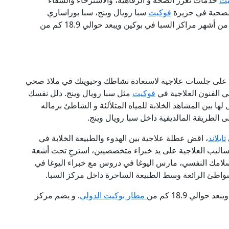
يت
خدمات تعزز الصحة و الرفاهية، والاسترخاء والشفاء
الصحية في جزيرة
فوكيت
سبا رويال وينج، سبا بوراساري
شهر مراكز السبا في بوكين ويبعد حوالي 18.9 كم من
على جلسات علاجية لاستعادة نشاطك وحيويتك في ملاذ صحي
ي الفنون العلاجية في
فوكيت
مثل سبا رويال وينج. دلل نفسك
ها بين المشاهد الخلابة للمياه المتلألئة و الشاطئ برماله
 الطريقة المالديفية داخل سبا رويال وينج.
تايلاند
، اقض عطلة علاجية بين الهدوء والطبيعة الخلابة في
ليب العلاجية على يد خبراء متخصصيين، استرخِ تحت أشعة
سلامك النفسي، مارس اليوغا في دروس مع خبراء اليوغا في
شواطئ الرائعة وسط الطبيعة الساحرة داخل مركز السبا.
يبعد حوالي 18.9 كم من
مطار بوكيت الدولي
. و يضم مركز