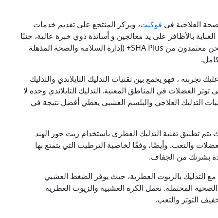
صحة العلاجية في
فوكيت
، ويركز المنتجع على تقديم خدمات
لعناية بالأظافر على يد معالجين و أساتذة ذوي خبرة عالية، جنبًا
إلى جنب مع ديكور مريح وبيئة صحية وخدمة ممتعة. نحن معتمدون من SHA Plus+ (إدارة السلامة والصحة المذهلة
 عليك تجربته ، فهو يجمع بين تقنيات التدليك التايلاندي والتدليك
 توتر العضلات في المناطق المعنية. التدليك التايلاندي وحده لا
نيات التدليك العلاجي والبلسم العشبى يعطي أفضل نتيجة في
ث يتم تطبيق تقنية التدليك العطري باستخدام زيت جوز الهند
ضلات والتعب. وأيضًا، وفقًا لخاصية الترطيب التي يتمتع بها
ادة بشرتك من الجفاف.
ة مع التدليك بالزيوت العطرية، حيث يوفر الضغط العشبي
الصحية المحتملة. تعمل الكرة العشبية والزيوت العطرية
فيف التوتر والتعب.