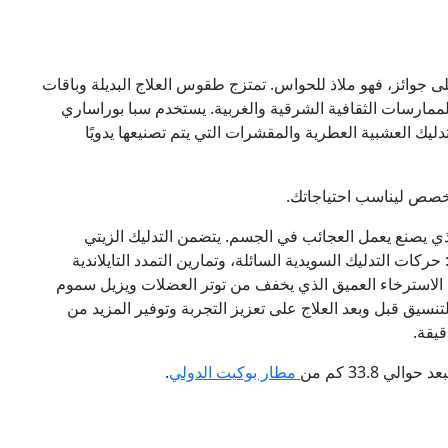
لى جوائز، فهو ملاذ للحواس. تمتزج طقوس العلاج البديلة وباقات
لممارسات الثقافية الشرقية والغربية. يستخدم سبا بوراساري
ليك العشبية العطرية والمقشرات التي يتم تصنيعها يدويًا
 مخصص ليناسب احتياجاتك.
ذي يصنع يعمل العجائب في الجسم. يتضمن التدليك الزيتي
حركات التدليك السويدية السائلة، وتمارين التمدد التايلاندية
إلى الاسترخاء العميق الذي يخفف من توتر العضلات ويزيل سموم
يق قبل وبعد العلاج على تعزيز التجربة وتوفير المزيد من
د حوالي 33.8 كم من
مطار بوكيت الدولي
.