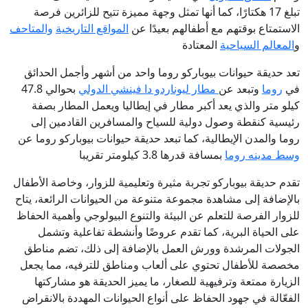
تبلغ 17 هكتارًا، كما أنها تمثل وجهة مميزة تتيح للزائرين فرصة
الاستمتاع بوقتهم مع أطفالهم بعيدًا عن
المواقع التاريخية
والمتاحف
و
المعالم السياحية
المعتادة
تعد حديقة حيوانات بيوباركو روما واحد من أشهر وأجمل الحدائق
في
روما
وتبعد عن
مطار ليوناردو دا فينشي الدولي
بحوالي 47.8
كيلو متر والذي يعد أكبر مطار في إيطاليا ويعمل المطار بصفة
رئيسية كنقطة وصول دولية للسياح والمسافرين القادمين إلى
روما والمدن الإيطالية، كما تبعد حديقة حيوانات بيوباركو روما عن
وسط مدينه روما
بمسافة قدرها 3.8 كيلومتر تقريبا
تقدم حديقة بيوباركو تجربة مثيرة وتعليمية للزوار، وخاصة الأطفال
بالإضافة إلى مشاهدة مجموعة متنوعة من الحيوانات الرائعة، يتاح
للزوار الفرصة للتعلم عن البيئة والتنوع البيولوجي وأهمية الحفاظ
على الحياة البرية، كما تقدم عروضًا وأنشطة تفاعلية وتشمل
الجولات المرشدة وورش العمل بالإضافة إلى ذلك، تضم مناطق
مخصصة للأطفال تحتوي على ألعاب ومناطق للترفيه، مما يجعل
الزيارة ممتعة وترفيهية للصغار، ما يميز الحديقة هو مشاركتها
الفعّالة في جهود الحفاظ على أنواع الحيوانات المهددة بالانقراض