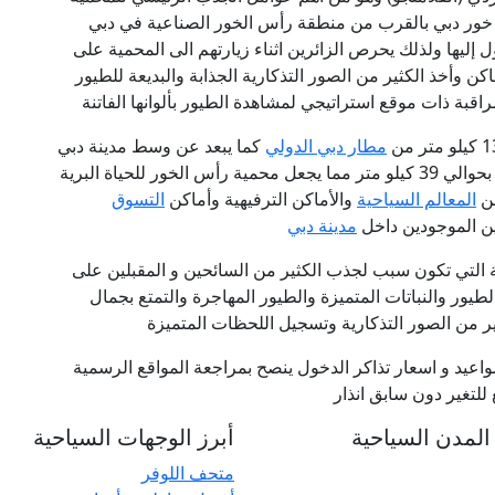
 خور دبي بالقرب من منطقة رأس الخور الصناعية في دبي
يها ولذلك يحرص الزائرين اثناء زيارتهم الى المحمية على
وأخذ الكثير من الصور التذكارية الجذابة والبديعة للطيور
مراقبة ذات موقع استراتيجي لمشاهدة الطيور بألوانها الفاتنة
مطار دبي الدولي
كما يبعد عن وسط مدينة دبي
بحوالي 7 5 كيلو متر ويبعد عن مطار الشارقة الدولي بحوالي 39 كيلو متر مما يجعل محمية رأس الخور للحياة البرية
من
المعالم السياحية
والأماكن الترفيهية وأماكن
التسوق
رين الموجودين داخل
مدينة دبي
ابة التي تكون سبب لجذب الكثير من السائحين و المقبلين على
لطيور والنباتات المتميزة والطيور المهاجرة والتمتع بجمال
ير من الصور التذكارية وتسجيل اللحظات المتميزة
عيد و اسعار تذاكر الدخول ينصح بمراجعة المواقع الرسمية
لتغير دون سابق انذار
لمدن السياحية
أبرز الوجهات السياحية
متحف اللوفر