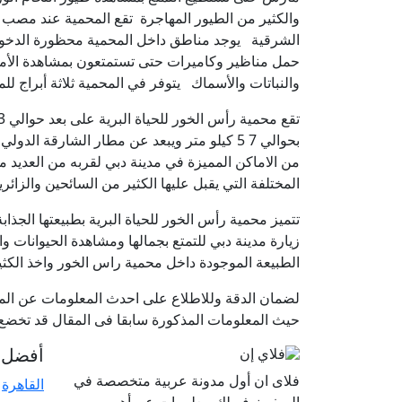
والكثير من الطيور المهاجرة تقع المحمية عند مصب
الشرقية يوجد مناطق داخل المحمية محظورة الدخول إل
حمل مناظير وكاميرات حتى تستمتعون بمشاهدة الأماكن 
والنباتات والأسماك يتوفر في المحمية ثلاثة أبراج لل
تقع محمية رأس الخور للحياة البرية على بعد حوالي 13 كيلو متر من
من الاماكن المميزة في مدينة دبي لقربه من العديد 
المختلفة التي يقبل عليها الكثير من السائحين والزائ
تتميز محمية رأس الخور للحياة البرية بطبيعتها الجذ
زيارة مدينة دبي للتمتع بجمالها ومشاهدة الحيوانات وا
الطبيعة الموجودة داخل محمية راس الخور واخذ الكث
لضمان الدقة وللاطلاع على احدث المعلومات عن الموا
حيث المعلومات المذكورة سابقا فى المقال قد تخضع ل
أفضل ا
فلاى ان أول مدونة عربية متخصصة في
القاهرة
السفر نوفر لك معلومات عن أهم