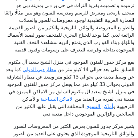
ترميمه و تصميمه بقرية التراث في حي بر دبي ب
مدينة دبي هو
متحف تاريخى
ومعرض للرسم ومدرسة للفنون
وهو يبين
مثالًا رائعًا
للعمارة العربية التقليدية لوجود معروضات للصور والعملات
والطوابع المعروضة والوثائق التاريخية والكثير من الصور القديمة
الرائعة لدبي كما يوجد للجناح البحري للمتحف صور لصيد الأسماك
واللؤلؤ وبناء القوارب الذي يتمتع زائريه بمشاهدة التحف الفنية
الموجودة بداخله وفرصة للتعرف على رسومات وفنون قديمة
يقع مركز جذور للفنون الموجود في
منزل الشيخ سعيد آل مكتوم
السابق
على بعد حوالي 14 كيلو متر من
مطار دبي الدولي
كما يبعد
عن وسط مدينة دبي بحوالي 13 كيلو متر ويبعد عن مطار الشارقة
الدولي بحوالي 33 كيلو متر مما يجعل مركز جذور للفنون الموجود
في
منزل الشيخ سعيد آل مكتوم السابق
من الاماكن المميزة في
مدينة دبي لقربه من العديد من
الاماكن السياحية
والأماكن
الترفيهية و
أماكن التسوق
المختلفة التي يقبل عليها الكثير من
السائحين والزائرين الموجودين داخل مدينة دبي
يتميز مركز جذور للفنون بعرض الكثير من المعروضات للصور
والوثائق التاريخية الموجودة الذي يحتوي على العديد من الصور