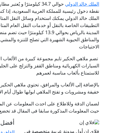
الملك خالد الدولي
حوالي 34.7 كيلومترًا و يُ
نقطة دخول رئيسية للمملكة العربية السعودية، إذا ك
الملك خالد الدولي يمكنك استخدام وسائل النقل المتا
التطبيقات الخاصة بالنقل أو خدمات النقل العام الم
المدينة بالرياض بحوالي 13.9 كيلومترًا حيث تضم منطقة وسط المدينة في الرياض العديد من
والمناطق الحيوية الشهيرة التي تصلح للتنزه والم
الاحتياجات
تضم
ملاهي الحكير تايم
مجموعة كبيرة من الألعاب التف
السيارات الكهربائية ومناطق القفز والتزلج على الجل
للاستمتاع بألعاب مناسبة لعمرهم
بالإضافة إلى الألعاب والمرافق، تحتوي ملاهي الحك
خفيفة ومشروبات و تفتح الملاهي ابوابها طوال أيام ال
لضمان الدقة وللاطلاع على احدث المعلومات عن الموا
حيث المعلومات المذكورة سابقا فى المقال قد تخضع ل
أفضل ا
فلاى ان أول مدونة عربية متخصصة في
القاهرة