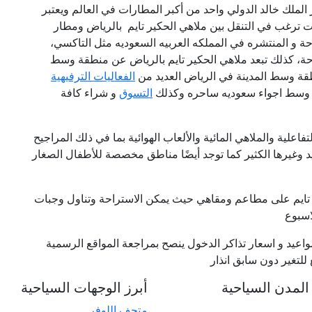
عتبر مطار الملك خالد الدولي واحد من أكبر المطارات في العالم ويعتبر
نت ترغب في التنقل بين ملاهي الحكير تايم بالرياض ومطار
حة و المنتشره في المملكه العربيه السعوديه مثل التاكسي،
تاحة، كذلك تبعد ملاهي الحكير تايم بالرياض عن منطقة وسط
الفعاليات الترفيهية
شي وسط اجواء سعوديه ساحره وكذلك
التسوق
و شراء كافة
اعلية والملاهي المائية والألعاب الهوائية بما في ذلك المراجيح
يد وغيرها الكثير كما توجد أيضًا مناطق مخصصة للأطفال الصغار
ير تايم على مطاعم ومقاهي حيث يمكن الاستراحة وتناول وجبات
اسبوع
عيد و اسعار تذاكر الدخول ينصح بمراجعة المواقع الرسمية
لتغير دون سابق انذار
لمدن السياحية
أبرز الوجهات السياحية
متحف اللوفر