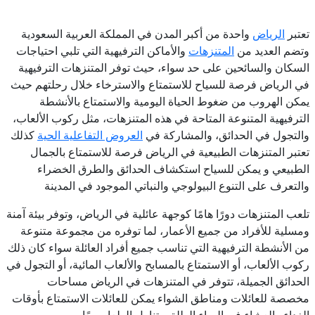
تعتبر
الرياض
واحدة من أكبر المدن في المملكة العربية السعودية
وتضم العديد من
المتنزهات
والأماكن الترفيهية التي تلبي احتياجات
السكان والسائحين على حد سواء، حيث توفر المتنزهات الترفيهية
في الرياض فرصة للسياح للاستمتاع والاسترخاء خلال رحلتهم حيث
يمكن الهروب من ضغوط الحياة اليومية والاستمتاع بالأنشطة
الترفيهية المتنوعة المتاحة في هذه المتنزهات، مثل ركوب الألعاب،
والتجول في الحدائق، والمشاركة في
العروض التفاعلية الحية
كذلك
تعتبر المتنزهات الطبيعية في الرياض فرصة للاستمتاع بالجمال
الطبيعي و يمكن للسياح استكشاف الحدائق والطرق الخضراء
والتعرف على التنوع البيولوجي والنباتي الموجود في المدينة
تلعب المتنزهات دورًا هامًا كوجهة عائلية في الرياض، وتوفر بيئة آمنة
ومسلية للأفراد من جميع الأعمار، لما توفره من مجموعة متنوعة
من الأنشطة الترفيهية التي تناسب جميع أفراد العائلة سواء كان ذلك
ركوب الألعاب، أو الاستمتاع بالمسابح والألعاب المائية، أو التجول في
الحدائق الجميلة، تتوفر في المتنزهات في الرياض مساحات
مخصصة للعائلات ومناطق الشواء يمكن للعائلات الاستمتاع بأوقات
الغداء والعشاء في الهواء الطلق وتناول الطعام معًا