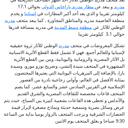
مدريد
و يبعد عن
مطار مدريد باراخاس الدولي
بحوالي 17.1
كيلومتر تقريبا و الذي يعد أحد أكبر المطارات في
إسبانيا
و يخدم
منطقة العاصمة مدريد والمناطق المجاورة ، كما يبعد متحف
مدريد
الوطني للآثار عن
منطقة وسط المدينة
في مدريد بمسافة قدرها
حوالي 3.1 كيلومتر تقريبا
تشكل المعروضات في متحف
مدريد
الوطني للآثار ثروة حقيقية
لإسبانيا وللعالم أجمع، فهي لا تشمل فقط القطع الأثرية الاسبانية
بل الآثار المصرية والرومانية واليونانية، ومن بين القطع الأثرية
المشهورة في المتحف سيدة إلتشي، وضريح بوزو مورو، وسيدة
بازا، بالإضافة إلى المزهريات اليونانية التي يعتبرها المختصون
بمثابة الأفضل في العالم، وأواني زجاجية نادرة من العصور
الإسلامية في القرنين السادس عشر والسابع عشر، كما يضم
المتحف قاعات مخصصة للثقافات المصرية والشرق القديم
والأندلس و تحظى هذه القاعات بشعبية كبيرة بين السياح، حيث يتم
عرض وسائل بصرية وسمعية حديثة ونماذج مصغرة لإبراز قيمة
الحضارات الشرقية و يرحب المتحف بالزوار يوميا بداية من الساعة
9:30 صباحا و يغلق المتحف يوم الاثنين